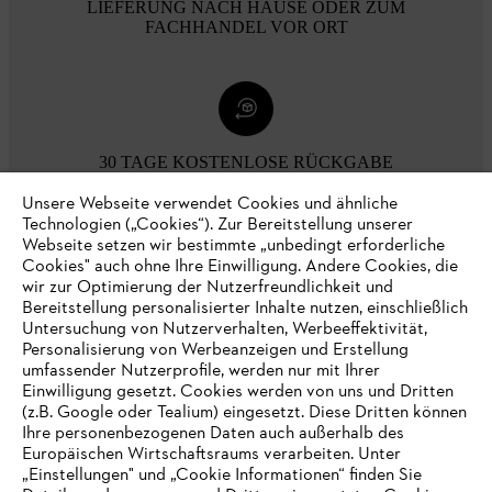
LIEFERUNG NACH HAUSE ODER ZUM
FACHHANDEL VOR ORT
30 TAGE KOSTENLOSE RÜCKGABE
Unsere Webseite verwendet Cookies und ähnliche
Technologien („Cookies“). Zur Bereitstellung unserer
Zahlungsmöglichkeiten
Webseite setzen wir bestimmte „unbedingt erforderliche
Cookies" auch ohne Ihre Einwilligung. Andere Cookies, die
wir zur Optimierung der Nutzerfreundlichkeit und
Bereitstellung personalisierter Inhalte nutzen, einschließlich
Untersuchung von Nutzerverhalten, Werbeeffektivität,
Personalisierung von Werbeanzeigen und Erstellung
umfassender Nutzerprofile, werden nur mit Ihrer
Einwilligung gesetzt. Cookies werden von uns und Dritten
(z.B. Google oder Tealium) eingesetzt. Diese Dritten können
Ihre personenbezogenen Daten auch außerhalb des
Europäischen Wirtschaftsraums verarbeiten. Unter
Unternehmen
„Einstellungen" und „Cookie Informationen“ finden Sie