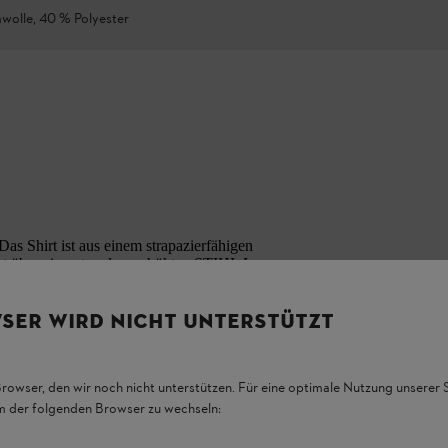
olle, 40 % Polyester
Das Shirt ist aus einem strapazierfähigen
gt über einen tonalen, erhöhten STIHL Logo-
Passform. Erhältlich in Grün, Grau, Orange und
SER WIRD NICHT UNTERSTÜTZT
Browser, den wir noch nicht unterstützen. Für eine optimale Nutzung unserer
em der folgenden Browser zu wechseln: