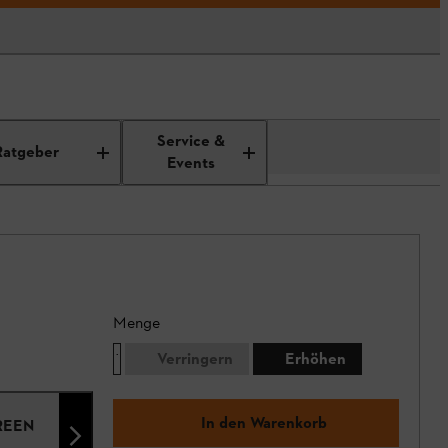
Service &
Ratgeber
Events
Menge
Verringern
Erhöhen
In den Warenkorb
GREEN