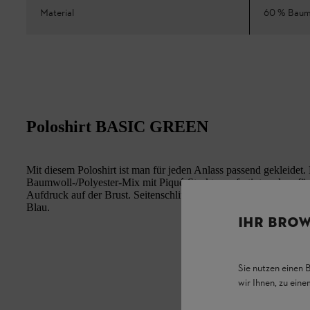
Material
60 % Baumw
Poloshirt BASIC GREEN
Mit diesem Poloshirt ist man für jeden Anlass passend gekleidet. 
Baumwoll-/Polyester-Mix mit Piqué-Struktur gefertigt und verfü
Aufdruck auf der Brust. Seitenschlitze sorgen für eine optimale 
Blau.
IHR BROW
Sie nutzen einen 
wir Ihnen, zu ein