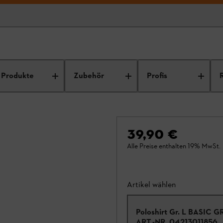
Produkte
Zubehör
Profis
39,90 €
Alle Preise enthalten 19% MwSt.
Artikel wählen
Poloshirt Gr. L BASIC 
ART.-NR.
04213011856