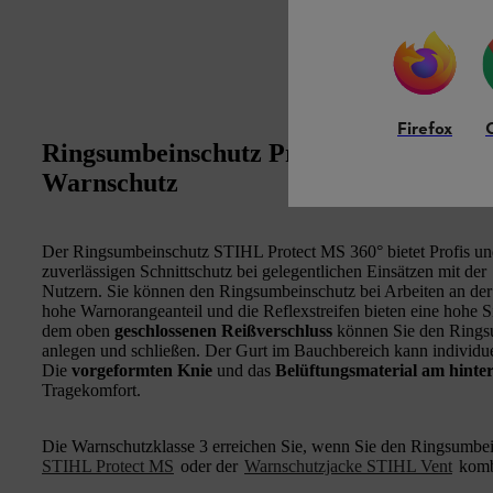
Firefox
Ringsumbeinschutz Protect MS 360°: Zu
Warnschutz
Der Ringsumbeinschutz STIHL Protect MS 360° bietet Profis un
zuverlässigen Schnittschutz bei gelegentlichen Einsätzen mit der
Nutzern. Sie können den Ringsumbeinschutz bei Arbeiten an der 
hohe Warnorangeanteil und die Reflexstreifen bieten eine hohe 
dem oben
geschlossenen Reißverschluss
können Sie den Rings
anlegen und schließen. Der Gurt im Bauchbereich kann individue
Die
vorgeformten Knie
und das
Belüftungsmaterial am hinte
Tragekomfort.
Die Warnschutzklasse 3 erreichen Sie, wenn Sie den Ringsumbe
STIHL Protect MS
oder der
Warnschutzjacke STIHL Vent
komb