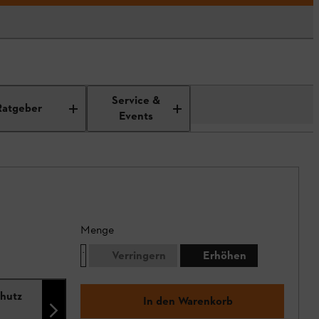
Service &
Ratgeber
Events
Menge
Verringern
Erhöhen
chutz
In den Warenkorb