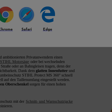
Chrome
Safari
Edge
verlässiger Schnitt- und
d ambitionierten Privatanwendern einen
STIHL Motorsäge
oder bei wechselnden
Straße oder an Bahngleisen tragen, denn der
Sichtbarkeit. Dank dem
glatten Innenfutter
und
umbeinschutz STIHL Protect MS 360° schnell
ll auf den Taillenumfang eingestellt werden.
ren Oberschenkel
sorgen für einen hohen
inschutz mit der
Schnitt- und Warnschutzjacke
inieren.