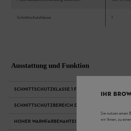
Schnittschutzklasse
1
Ausstattung und Funktion
SCHNITTSCHUTZKLASSE 1 FÜR MOTORSÄGEN
IHR BROW
SCHNITTSCHUTZBEREICH DESIGN C
Sie nutzen einen 
wir Ihnen, zu ein
HOHER WARNFARBENANTEIL