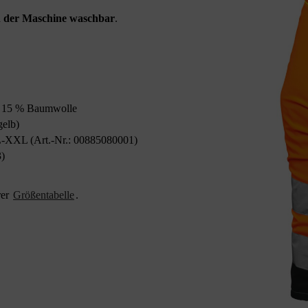
in der Maschine waschbar
.
r, 15 % Baumwolle
gelb)
L-XXL (Art.-Nr.: 00885080001)
3)
rer
Größentabelle
.