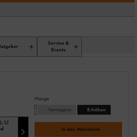
Service &
Ratgeber
Events
Menge
Verringern
Erhöhen
, 1,1
nd
In den Warenkorb