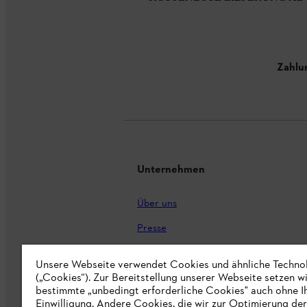
Zahlu
Unternehmen
Über uns
Presse
Karriere
Unsere Webseite verwendet Cookies und ähnliche Techno
(„Cookies“). Zur Bereitstellung unserer Webseite setzen w
STIHL Markenshop
bestimmte „unbedingt erforderliche Cookies" auch ohne I
Nachhaltigkeit
Einwilligung. Andere Cookies, die wir zur Optimierung der