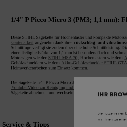
1/4" P Picco Micro 3 (PM3; 1,1 mm): F
Diese STIHL Sägekette für Hochentaster und kompakte Motorsä
Gartenarbeit
angenehm dank ihrer
rückschlag- und vibration
Schnittfuge verfügt sie zudem über eine hohe Schnittleistung. D
einer Treibgliedstärke von 1,1 mm ist besonders flach und schmal 
Motorsägen wie der
STIHL MSA 70
, Hochentastern wie dem
A
Gehölzschneidern wie dem
Akku-Gehölzschneider STIHL GTA
Heimwerkerarbeiten zum Einsatz kommen.
Die Sägekette 1/4" P Picco Micro 3 (PM3) können Sie bei Bedar
Youtube-Video zur Reinigung und Wartung von Kettensägen
zei
Sägekette abnehmen und wechseln.
IHR BROW
Sie nutzen einen 
wir Ihnen, zu ein
Service & Tipps