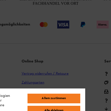
FACHHANDEL VOR ORT
ngsmöglichkeiten
Online Shop
Ser
Vertrag widerrufen / Retoure
Zahlungsarten
Versand und Lieferung
logien
Allem zustimmen
ir
Reklamation und Garantie
hre
STIHL Kooperationsprogramm
Alle ablehnen