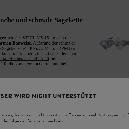
lache und schmale Sägekette
gen wie die
STIHL MS 151
macht die
sarmen Bauweise
. Aufgrund der schmalen
ie Sägekette 1/4" P Picco Micro 3 (PM3) mit
konstruiert. Dadurch passt sie zu leichten
kku-Hochentaster HTA 50
oder
 2
0, die vor allem im Garten und bei
f einfach
selbst austauschen
. In diesem
gen wir Ihnen unter anderem, wie Sie eine
SER WIRD NICHT UNTERSTÜTZT
Browser, den wir noch nicht unterstützen. Für eine optimale Nutzung unserer
em der folgenden Browser zu wechseln: