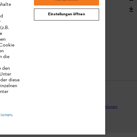
nhalte
STIHL Bedienungsanleitungen
Einstellungen öffnen
nd
MY STIHL
r
(z.B.
re
hen
„Cookie
en
n die
e den
 Unter
oder diese
einzelnen
unter
tenschutz
Impressum
Cookies
Rechtliche Informationen
tionen
.