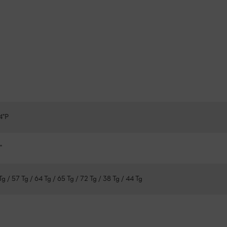
4"P
"
Tg / 57 Tg / 64 Tg / 65 Tg / 72 Tg / 38 Tg / 44 Tg