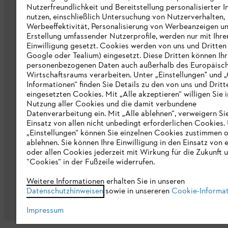
Nutzerfreundlichkeit und Bereitstellung personalisierter I
STIHL Hinweisgebersystem
nutzen, einschließlich Untersuchung von Nutzerverhalten,
Werbeeffektivität, Personalisierung von Werbeanzeigen u
Informationen für Lieferunternehmen
Erstellung umfassender Nutzerprofile, werden nur mit Ihre
Einwilligung gesetzt. Cookies werden von uns und Dritten 
Google oder Tealium) eingesetzt. Diese Dritten können Ih
Erklärung zur Barrierefreiheit
personenbezogenen Daten auch außerhalb des Europäisc
Wirtschaftsraums verarbeiten. Unter „Einstellungen" und 
Produktpiraterie
Informationen“ finden Sie Details zu den von uns und Dritt
eingesetzten Cookies. Mit „Alle akzeptieren“ willigen Sie i
Fakten zu STIHL
Nutzung aller Cookies und die damit verbundene
Datenverarbeitung ein. Mit „Alle ablehnen“, verweigern Si
Einsatz von allen nicht unbedingt erforderlichen Cookies.
„Einstellungen“ können Sie einzelnen Cookies zustimmen 
ablehnen. Sie können Ihre Einwilligung in den Einsatz von 
oder allen Cookies jederzeit mit Wirkung für die Zukunft 
“Cookies“ in der Fußzeile widerrufen.
Allgemeine Geschäftsbedingungen
Da
Weitere Informationen erhalten Sie in unseren
Datenschutzhinweisen
sowie in unsereren
Cookie-Informa
Impressum