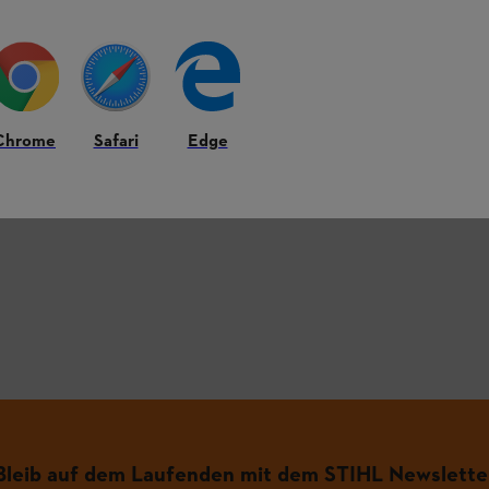
HL Produkten.
Chrome
Safari
Edge
figsten Fragen.
.
Bleib auf dem Laufenden mit dem STIHL Newslette