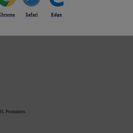
Chrome
Safari
Edge
HL Produkten.