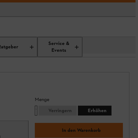
Service &
Ratgeber
Events
Menge
Verringern
Erhöhen
In den Warenkorb
1