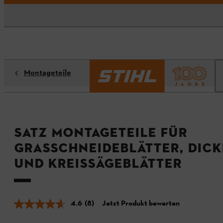
Montageteile
Satz Montageteile für
Grasschneideblätter, Dic
und Kreissägeblätter
4.6
(8)
Jetzt Produkt bewerten