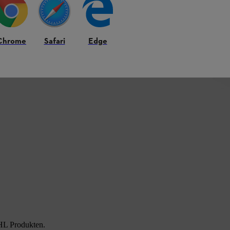
Chrome
Safari
Edge
HL Produkten.