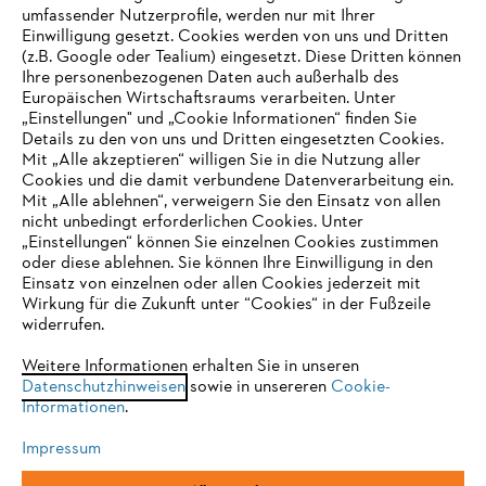
umfassender Nutzerprofile, werden nur mit Ihrer
Einwilligung gesetzt. Cookies werden von uns und Dritten
(z.B. Google oder Tealium) eingesetzt. Diese Dritten können
Ihre personenbezogenen Daten auch außerhalb des
Europäischen Wirtschaftsraums verarbeiten. Unter
Unternehmen
„Einstellungen" und „Cookie Informationen“ finden Sie
Details zu den von uns und Dritten eingesetzten Cookies.
Mit „Alle akzeptieren“ willigen Sie in die Nutzung aller
Cookies und die damit verbundene Datenverarbeitung ein.
Online Shop
Mit „Alle ablehnen“, verweigern Sie den Einsatz von allen
nicht unbedingt erforderlichen Cookies. Unter
IHR BROWSER WIRD NICHT
„Einstellungen“ können Sie einzelnen Cookies zustimmen
oder diese ablehnen. Sie können Ihre Einwilligung in den
UNTERSTÜTZT
Einsatz von einzelnen oder allen Cookies jederzeit mit
Service
Wirkung für die Zukunft unter “Cookies“ in der Fußzeile
widerrufen.
Sie nutzen einen Browser, den wir noch nicht unterstützen. Für
eine optimale Nutzung unserer Seite empfehlen wir Ihnen, zu
Weitere Informationen erhalten Sie in unseren
Datenschutzhinweisen
einem der folgenden Browser zu wechseln:
sowie in unsereren
Cookie-
Informationen
.
Allgemeine Geschäftsbedingungen
Datenschutz
Impressum
Impressum
Cookies
Rechtliche Informationen
Firefox
Chrome