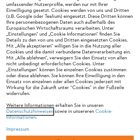
umfassender Nutzerprofile, werden nur mit Ihrer
Einwilligung gesetzt. Cookies werden von uns und Dritten
(z.B. Google oder Tealium) eingesetzt. Diese Dritten können
Ihre personenbezogenen Daten auch außerhalb des
Europäischen Wirtschaftsraums verarbeiten. Unter
Unternehmen
„Einstellungen" und „Cookie Informationen“ finden Sie
Details zu den von uns und Dritten eingesetzten Cookies.
Mit „Alle akzeptieren“ willigen Sie in die Nutzung aller
Cookies und die damit verbundene Datenverarbeitung ein.
Online Shop
Mit „Alle ablehnen“, verweigern Sie den Einsatz von allen
nicht unbedingt erforderlichen Cookies. Unter
IHR BROWSER WIRD NICHT
„Einstellungen“ können Sie einzelnen Cookies zustimmen
oder diese ablehnen. Sie können Ihre Einwilligung in den
UNTERSTÜTZT
Einsatz von einzelnen oder allen Cookies jederzeit mit
Service
Wirkung für die Zukunft unter “Cookies“ in der Fußzeile
widerrufen.
Sie nutzen einen Browser, den wir noch nicht unterstützen. Für
eine optimale Nutzung unserer Seite empfehlen wir Ihnen, zu
Weitere Informationen erhalten Sie in unseren
Datenschutzhinweisen
einem der folgenden Browser zu wechseln:
sowie in unsereren
Cookie-
Informationen
.
Allgemeine Geschäftsbedingungen
Datenschutz
Impressum
Impressum
Cookies
Rechtliche Informationen
Firefox
Chrome