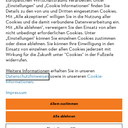
Europäischen Wirtschaftsraums verarbeiten. Unter
Unternehmen
„Einstellungen" und „Cookie Informationen“ finden Sie
Details zu den von uns und Dritten eingesetzten Cookies.
Mit „Alle akzeptieren“ willigen Sie in die Nutzung aller
Cookies und die damit verbundene Datenverarbeitung ein.
Online Shop
Mit „Alle ablehnen“, verweigern Sie den Einsatz von allen
nicht unbedingt erforderlichen Cookies. Unter
IHR BROWSER WIRD NICHT
„Einstellungen“ können Sie einzelnen Cookies zustimmen
oder diese ablehnen. Sie können Ihre Einwilligung in den
UNTERSTÜTZT
Einsatz von einzelnen oder allen Cookies jederzeit mit
Service
Wirkung für die Zukunft unter “Cookies“ in der Fußzeile
widerrufen.
Sie nutzen einen Browser, den wir noch nicht unterstützen. Für
eine optimale Nutzung unserer Seite empfehlen wir Ihnen, zu
Weitere Informationen erhalten Sie in unseren
Datenschutzhinweisen
einem der folgenden Browser zu wechseln:
sowie in unsereren
Cookie-
Informationen
.
Allgemeine Geschäftsbedingungen
Datenschutz
Impressum
Impressum
Cookies
Rechtliche Informationen
Firefox
Chrome
Allem zustimmen
Safari
Edge
STIHL Vertriebszentrale AG & Co. KG, D-64807 Dieburg
Alle ablehnen