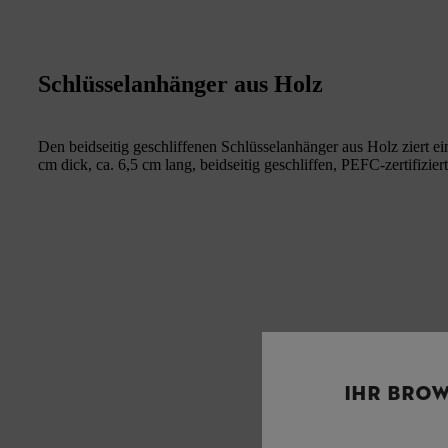
Schlüsselanhänger aus Holz
Den beidseitig geschliffenen Schlüsselanhänger aus Holz ziert 
cm dick, ca. 6,5 cm lang, beidseitig geschliffen, PEFC-zertifizier
IHR BROW