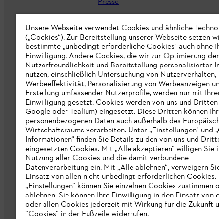
Presse
Karriere
Unsere Webseite verwendet Cookies und ähnliche Techno
(„Cookies“). Zur Bereitstellung unserer Webseite setzen w
STIHL Markenshop
bestimmte „unbedingt erforderliche Cookies" auch ohne I
Nachhaltigkeit
Einwilligung. Andere Cookies, die wir zur Optimierung der
Nutzerfreundlichkeit und Bereitstellung personalisierter I
STIHL Hinweisgebersystem
nutzen, einschließlich Untersuchung von Nutzerverhalten,
Werbeeffektivität, Personalisierung von Werbeanzeigen u
Informationen für Lieferunternehmen
Erstellung umfassender Nutzerprofile, werden nur mit Ihre
Einwilligung gesetzt. Cookies werden von uns und Dritten 
Google oder Tealium) eingesetzt. Diese Dritten können Ih
Erklärung zur Barrierefreiheit
personenbezogenen Daten auch außerhalb des Europäisc
Wirtschaftsraums verarbeiten. Unter „Einstellungen" und 
Produktpiraterie
Informationen“ finden Sie Details zu den von uns und Dritt
eingesetzten Cookies. Mit „Alle akzeptieren“ willigen Sie i
Fakten zu STIHL
Nutzung aller Cookies und die damit verbundene
Datenverarbeitung ein. Mit „Alle ablehnen“, verweigern Si
Einsatz von allen nicht unbedingt erforderlichen Cookies.
„Einstellungen“ können Sie einzelnen Cookies zustimmen 
ablehnen. Sie können Ihre Einwilligung in den Einsatz von 
oder allen Cookies jederzeit mit Wirkung für die Zukunft 
“Cookies“ in der Fußzeile widerrufen.