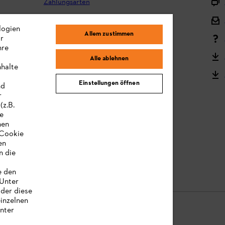
Zahlungsarten
Versand und Lieferung
logien
Allem zustimmen
ir
Reklamation und Garantie
hre
STIHL Kooperationsprogramm
Alle ablehnen
nhalte
STIHL Bedienungsanleitungen
Einstellungen öffnen
nd
MY STIHL
r
(z.B.
re
hen
„Cookie
en
n die
e den
 Unter
oder diese
einzelnen
unter