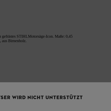
ein gefrästes STIHLMotorsäge-Icon. Maße: 0,45
t, aus Birnenholz.
SER WIRD NICHT UNTERSTÜTZT