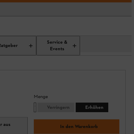
Service &
Ratgeber
Events
Menge
Verringern
Erhöhen
r aus
In den Warenkorb