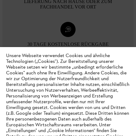
LIEFERUNG NACH HAUSE ODER ZUM
FACHHANDEL VOR ORT
30 TAGE KOSTENLOSE RÜCKGABE
Unsere Webseite verwendet Cookies und ähnliche
Technologien („Cookies“). Zur Bereitstellung unserer
Zahlungsmöglichkeiten
Webseite setzen wir bestimmte „unbedingt erforderliche
Cookies" auch ohne Ihre Einwilligung. Andere Cookies, die
wir zur Optimierung der Nutzerfreundlichkeit und
Bereitstellung personalisierter Inhalte nutzen, einschließlich
Untersuchung von Nutzerverhalten, Werbeeffektivität,
Personalisierung von Werbeanzeigen und Erstellung
umfassender Nutzerprofile, werden nur mit Ihrer
Einwilligung gesetzt. Cookies werden von uns und Dritten
(z.B. Google oder Tealium) eingesetzt. Diese Dritten können
Ihre personenbezogenen Daten auch außerhalb des
Europäischen Wirtschaftsraums verarbeiten. Unter
Unternehmen
„Einstellungen" und „Cookie Informationen“ finden Sie