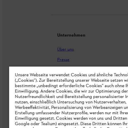
Unternehmen
Über uns
Presse
Karriere
Unsere Webseite verwendet Cookies und ähnliche Techno
(„Cookies“). Zur Bereitstellung unserer Webseite setzen w
STIHL Markenshop
bestimmte „unbedingt erforderliche Cookies" auch ohne I
Nachhaltigkeit
Einwilligung. Andere Cookies, die wir zur Optimierung der
Nutzerfreundlichkeit und Bereitstellung personalisierter I
STIHL Hinweisgebersystem
nutzen, einschließlich Untersuchung von Nutzerverhalten,
Werbeeffektivität, Personalisierung von Werbeanzeigen u
Informationen für Lieferunternehmen
Erstellung umfassender Nutzerprofile, werden nur mit Ihre
Einwilligung gesetzt. Cookies werden von uns und Dritten 
Google oder Tealium) eingesetzt. Diese Dritten können Ih
Erklärung zur Barrierefreiheit