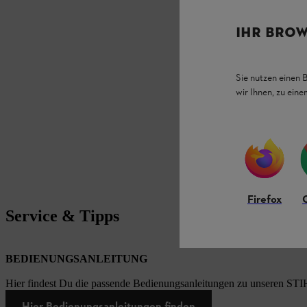
IHR BROW
Sie nutzen einen 
wir Ihnen, zu ein
Firefox
Service & Tipps
BEDIENUNGSANLEITUNG
Hier findest Du die passende Bedienungsanleitungen zu unseren STI
Hier Bedienungsanleitungen finden