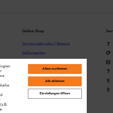
Online Shop
Ser
Vertrag widerrufen / Retoure
Zahlungsarten
Versand und Lieferung
logien
Allem zustimmen
ir
Reklamation und Garantie
hre
STIHL Kooperationsprogramm
Alle ablehnen
nhalte
STIHL Bedienungsanleitungen
Einstellungen öffnen
nd
MY STIHL
r
(z.B.
re