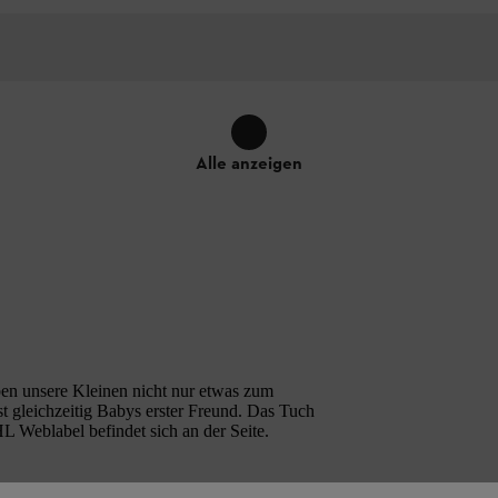
Alle anzeigen
n unsere Kleinen nicht nur etwas zum
st gleichzeitig Babys erster Freund. Das Tuch
L Weblabel befindet sich an der Seite.