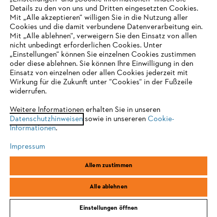
Details zu den von uns und Dritten eingesetzten Cookies.
Mit „Alle akzeptieren“ willigen Sie in die Nutzung aller
Cookies und die damit verbundene Datenverarbeitung ein.
Online Shop
Mit „Alle ablehnen“, verweigern Sie den Einsatz von allen
nicht unbedingt erforderlichen Cookies. Unter
IHR BROWSER WIRD NICHT
„Einstellungen“ können Sie einzelnen Cookies zustimmen
oder diese ablehnen. Sie können Ihre Einwilligung in den
UNTERSTÜTZT
Einsatz von einzelnen oder allen Cookies jederzeit mit
Service
Wirkung für die Zukunft unter “Cookies“ in der Fußzeile
widerrufen.
Sie nutzen einen Browser, den wir noch nicht unterstützen. Für
eine optimale Nutzung unserer Seite empfehlen wir Ihnen, zu
Weitere Informationen erhalten Sie in unseren
Datenschutzhinweisen
einem der folgenden Browser zu wechseln:
sowie in unsereren
Cookie-
Informationen
.
Allgemeine Geschäftsbedingungen
Datenschutz
Impressum
Impressum
Cookies
Rechtliche Informationen
Firefox
Chrome
Allem zustimmen
Safari
Edge
STIHL Vertriebszentrale AG & Co. KG, D-64807 Dieburg
Alle ablehnen
Einstellungen öffnen