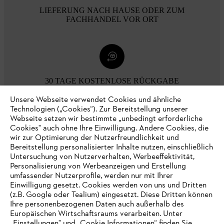
LIEFERUNG NACH HAUSE ODER ZUM
FACHHANDEL VOR ORT
30 TAGE KOSTENLOSE RÜCKGABE
Unsere Webseite verwendet Cookies und ähnliche
Technologien („Cookies“). Zur Bereitstellung unserer
Zahlungsmöglichkeiten
Webseite setzen wir bestimmte „unbedingt erforderliche
Cookies" auch ohne Ihre Einwilligung. Andere Cookies, die
wir zur Optimierung der Nutzerfreundlichkeit und
Bereitstellung personalisierter Inhalte nutzen, einschließlich
Untersuchung von Nutzerverhalten, Werbeeffektivität,
Personalisierung von Werbeanzeigen und Erstellung
umfassender Nutzerprofile, werden nur mit Ihrer
Einwilligung gesetzt. Cookies werden von uns und Dritten
(z.B. Google oder Tealium) eingesetzt. Diese Dritten können
Ihre personenbezogenen Daten auch außerhalb des
Europäischen Wirtschaftsraums verarbeiten. Unter
Unternehmen
„Einstellungen" und „Cookie Informationen“ finden Sie