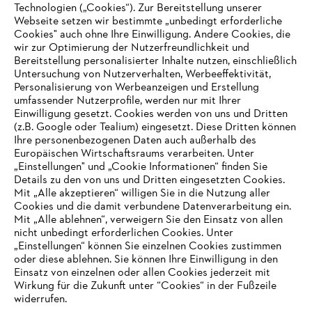
Technologien („Cookies“). Zur Bereitstellung unserer
Zahlungsmöglichkeiten
Webseite setzen wir bestimmte „unbedingt erforderliche
Cookies" auch ohne Ihre Einwilligung. Andere Cookies, die
wir zur Optimierung der Nutzerfreundlichkeit und
Bereitstellung personalisierter Inhalte nutzen, einschließlich
Untersuchung von Nutzerverhalten, Werbeeffektivität,
Personalisierung von Werbeanzeigen und Erstellung
umfassender Nutzerprofile, werden nur mit Ihrer
Einwilligung gesetzt. Cookies werden von uns und Dritten
(z.B. Google oder Tealium) eingesetzt. Diese Dritten können
Ihre personenbezogenen Daten auch außerhalb des
Europäischen Wirtschaftsraums verarbeiten. Unter
Unternehmen
„Einstellungen" und „Cookie Informationen“ finden Sie
Details zu den von uns und Dritten eingesetzten Cookies.
Mit „Alle akzeptieren“ willigen Sie in die Nutzung aller
Cookies und die damit verbundene Datenverarbeitung ein.
Online Shop
Mit „Alle ablehnen“, verweigern Sie den Einsatz von allen
nicht unbedingt erforderlichen Cookies. Unter
IHR BROWSER WIRD NICHT
„Einstellungen“ können Sie einzelnen Cookies zustimmen
oder diese ablehnen. Sie können Ihre Einwilligung in den
UNTERSTÜTZT
Einsatz von einzelnen oder allen Cookies jederzeit mit
Service
Wirkung für die Zukunft unter “Cookies“ in der Fußzeile
widerrufen.
Sie nutzen einen Browser, den wir noch nicht unterstützen. Für