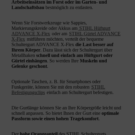
Arbeitseinsätzen im Forst oder im Garten- und
Landschaftsbau
bestmöglich zu entlasten.
Wenn Sie Forstwerkzeuge wie Sappies,
Markierungskreide oder Akkus am
STIHL Hüftgurt
ADVANCE X-Flex
oder am
STIHL Gürtel ADVANCE
X-Flex
mitführen möchten, verteilt der bequeme
Schultergurt ADVANCE X-Flex
die Last besser auf
Ihrem Körper
. Dazu lässt sich der Schultergurt über
Metallhaken
schnell und einfach am Hüftgurt oder
Gürtel einhängen
. So werden Ihre
Muskeln und
Gelenke geschont
.
Optionale Taschen, z. B. für Smartphones oder
Funkgeräte, können Sie mit den robusten
STIHL
Befestigungsclips
einfach am Schultergurt befestigen.
Die Gurtlänge können Sie an Ihre Körpergröße leicht und
schnell anpassen. So bietet Ihnen der Gurt eine
optimale
Passform sowie einen hohen Tragekomfort
.
Der
hohe Orangeanteil
des STIHL Schultergurts