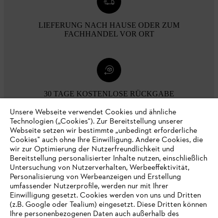
LIEFERUNG NACH HAUSE ODER ZUM
FACHHANDEL VOR ORT
30 TAGE KOSTENLOSE RÜCKGABE
Unsere Webseite verwendet Cookies und ähnliche
Technologien („Cookies“). Zur Bereitstellung unserer
Zahlungsmöglichkeiten
Webseite setzen wir bestimmte „unbedingt erforderliche
Cookies" auch ohne Ihre Einwilligung. Andere Cookies, die
wir zur Optimierung der Nutzerfreundlichkeit und
Bereitstellung personalisierter Inhalte nutzen, einschließlich
Untersuchung von Nutzerverhalten, Werbeeffektivität,
Personalisierung von Werbeanzeigen und Erstellung
umfassender Nutzerprofile, werden nur mit Ihrer
Einwilligung gesetzt. Cookies werden von uns und Dritten
(z.B. Google oder Tealium) eingesetzt. Diese Dritten können
Ihre personenbezogenen Daten auch außerhalb des