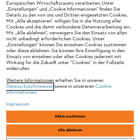
Europäischen Wirtschaftsraums verarbeiten. Unter
Unternehmen
„Einstellungen" und „Cookie Informationen“ finden Sie
Details zu den von uns und Dritten eingesetzten Cookies.
Mit „Alle akzeptieren“ willigen Sie in die Nutzung aller
Cookies und die damit verbundene Datenverarbeitung ein.
Online Shop
Mit „Alle ablehnen“, verweigern Sie den Einsatz von allen
nicht unbedingt erforderlichen Cookies. Unter
IHR BROWSER WIRD NICHT
„Einstellungen“ können Sie einzelnen Cookies zustimmen
oder diese ablehnen. Sie können Ihre Einwilligung in den
UNTERSTÜTZT
Einsatz von einzelnen oder allen Cookies jederzeit mit
Service
Wirkung für die Zukunft unter “Cookies“ in der Fußzeile
widerrufen.
Sie nutzen einen Browser, den wir noch nicht unterstützen. Für
eine optimale Nutzung unserer Seite empfehlen wir Ihnen, zu
Weitere Informationen erhalten Sie in unseren
Datenschutzhinweisen
einem der folgenden Browser zu wechseln:
sowie in unsereren
Cookie-
Informationen
.
Allgemeine Geschäftsbedingungen
Datenschutz
Impressum
Impressum
Cookies
Rechtliche Informationen
Firefox
Chrome
Allem zustimmen
Safari
Edge
STIHL Vertriebszentrale AG & Co. KG, D-64807 Dieburg
Alle ablehnen