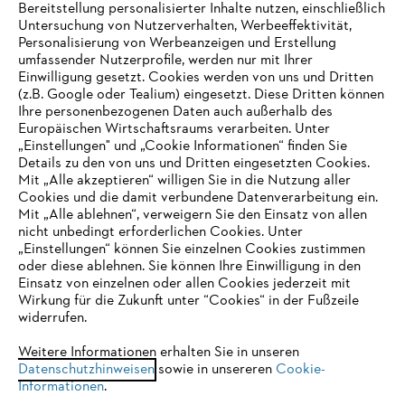
Bereitstellung personalisierter Inhalte nutzen, einschließlich
Untersuchung von Nutzerverhalten, Werbeeffektivität,
Personalisierung von Werbeanzeigen und Erstellung
umfassender Nutzerprofile, werden nur mit Ihrer
Einwilligung gesetzt. Cookies werden von uns und Dritten
(z.B. Google oder Tealium) eingesetzt. Diese Dritten können
Ihre personenbezogenen Daten auch außerhalb des
Europäischen Wirtschaftsraums verarbeiten. Unter
Unternehmen
„Einstellungen" und „Cookie Informationen“ finden Sie
Details zu den von uns und Dritten eingesetzten Cookies.
Mit „Alle akzeptieren“ willigen Sie in die Nutzung aller
Cookies und die damit verbundene Datenverarbeitung ein.
Online Shop
Mit „Alle ablehnen“, verweigern Sie den Einsatz von allen
nicht unbedingt erforderlichen Cookies. Unter
IHR BROWSER WIRD NICHT
„Einstellungen“ können Sie einzelnen Cookies zustimmen
oder diese ablehnen. Sie können Ihre Einwilligung in den
UNTERSTÜTZT
Einsatz von einzelnen oder allen Cookies jederzeit mit
Service
Wirkung für die Zukunft unter “Cookies“ in der Fußzeile
widerrufen.
Sie nutzen einen Browser, den wir noch nicht unterstützen. Für
eine optimale Nutzung unserer Seite empfehlen wir Ihnen, zu
Weitere Informationen erhalten Sie in unseren
Datenschutzhinweisen
einem der folgenden Browser zu wechseln:
sowie in unsereren
Cookie-
Informationen
.
Allgemeine Geschäftsbedingungen
Datenschutz