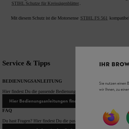
STIHL Schutze für Kreissägenblätter
.
Mit diesem Schutz ist die Motorsense
STIHL FS 561
kompatibel
Service & Tipps
IHR BROW
BEDIENUNGSANLEITUNG
Sie nutzen einen 
wir Ihnen, zu ein
Hier findest Du die passende Bedienungsanleitungen zu unseren STI
Hier Bedienungsanleitungen finden
FAQ
Du hast Fragen? Hier findest Du die passenden Antworten zu den häu