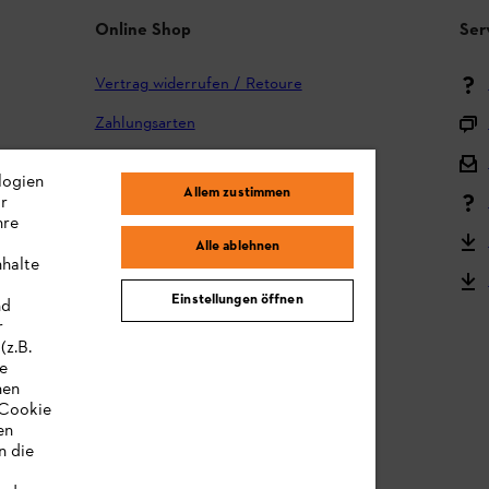
Online Shop
Ser
Vertrag widerrufen / Retoure
Zahlungsarten
Versand und Lieferung
logien
Allem zustimmen
ir
Reklamation und Garantie
hre
STIHL Kooperationsprogramm
Alle ablehnen
nhalte
STIHL Bedienungsanleitungen
Einstellungen öffnen
nd
MY STIHL
r
(z.B.
re
hen
„Cookie
en
n die