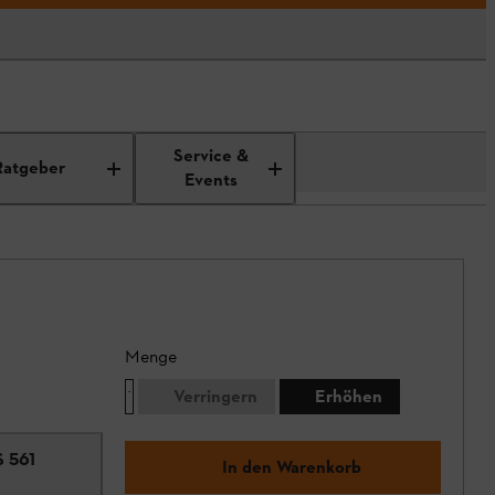
Service &
Ratgeber
Events
Menge
Verringern
Erhöhen
S 561
In den Warenkorb