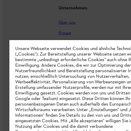
Unternehmen
Über uns
Presse
Karriere
Unsere Webseite verwendet Cookies und ähnliche Techno
(„Cookies“). Zur Bereitstellung unserer Webseite setzen w
STIHL Markenshop
bestimmte „unbedingt erforderliche Cookies" auch ohne I
Nachhaltigkeit
Einwilligung. Andere Cookies, die wir zur Optimierung der
Nutzerfreundlichkeit und Bereitstellung personalisierter I
STIHL Hinweisgebersystem
nutzen, einschließlich Untersuchung von Nutzerverhalten,
Werbeeffektivität, Personalisierung von Werbeanzeigen u
Informationen für Lieferunternehmen
Erstellung umfassender Nutzerprofile, werden nur mit Ihre
Einwilligung gesetzt. Cookies werden von uns und Dritten 
Google oder Tealium) eingesetzt. Diese Dritten können Ih
Erklärung zur Barrierefreiheit
personenbezogenen Daten auch außerhalb des Europäisc
Wirtschaftsraums verarbeiten. Unter „Einstellungen" und 
Produktpiraterie
Informationen“ finden Sie Details zu den von uns und Dritt
eingesetzten Cookies. Mit „Alle akzeptieren“ willigen Sie i
Fakten zu STIHL
Nutzung aller Cookies und die damit verbundene