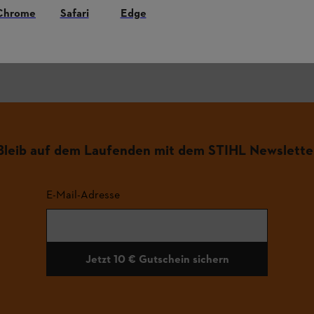
Chrome
Safari
Edge
.
Bleib auf dem Laufenden mit dem STIHL Newslette
E-Mail-Adresse
Jetzt 10 € Gutschein sichern