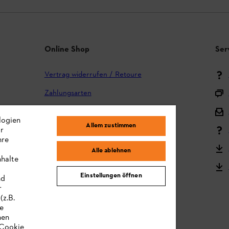
Online Shop
Ser
Vertrag widerrufen / Retoure
Zahlungsarten
Versand und Lieferung
logien
Allem zustimmen
ir
Reklamation und Garantie
hre
STIHL Kooperationsprogramm
Alle ablehnen
nhalte
STIHL Bedienungsanleitungen
Einstellungen öffnen
nd
MY STIHL
r
(z.B.
re
hen
„Cookie