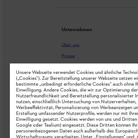
Unternehmen
Über uns
Presse
Karriere
Unsere Webseite verwendet Cookies und ähnliche Techno
(„Cookies“). Zur Bereitstellung unserer Webseite setzen w
STIHL Markenshop
bestimmte „unbedingt erforderliche Cookies" auch ohne I
Nachhaltigkeit
Einwilligung. Andere Cookies, die wir zur Optimierung der
Nutzerfreundlichkeit und Bereitstellung personalisierter I
STIHL Hinweisgebersystem
nutzen, einschließlich Untersuchung von Nutzerverhalten,
Werbeeffektivität, Personalisierung von Werbeanzeigen u
Informationen für Lieferunternehmen
Erstellung umfassender Nutzerprofile, werden nur mit Ihre
Einwilligung gesetzt. Cookies werden von uns und Dritten 
Google oder Tealium) eingesetzt. Diese Dritten können Ih
Erklärung zur Barrierefreiheit
personenbezogenen Daten auch außerhalb des Europäisc
Wirtschaftsraums verarbeiten. Unter „Einstellungen" und 