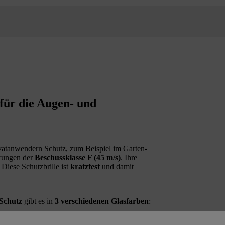
für die Augen- und
atanwendern Schutz, zum Beispiel im Garten-
erungen der
Beschussklasse F (45 m/s)
. Ihre
Diese Schutzbrille ist
kratzfest
und damit
Schutz
gibt es in
3 verschiedenen Glasfarben
:
Lichtverhältnissen