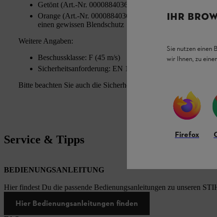
Getönt (Art.-Nr. 00008840362): Für Arbeiten bei starkem 
IHR BROW
Orange (Art.-Nr. 00008840360): Wirkt kontraststeigernd b
einen gewissen Blendschutz
Weitere Angaben:
Sie nutzen einen 
Beschussklasse: F (45 m/s)
wir Ihnen, zu ein
Sicherheitsanforderung: EN 166
Bitte beachten Sie auch die Sicherheitshinweise in der Gebrauch
Firefox
Service & Tipps
BEDIENUNGSANLEITUNG
Hier findest Du die passende Bedienungsanleitungen zu unseren STI
Hier Bedienungsanleitungen finden