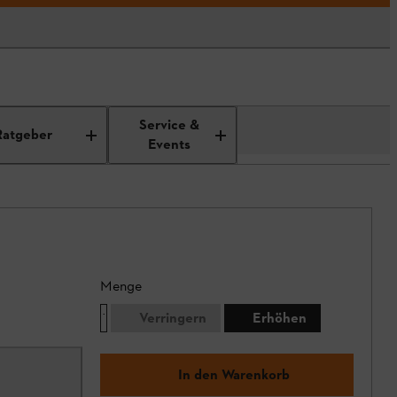
Service &
Ratgeber
Events
Menge
Verringern
Erhöhen
In den Warenkorb