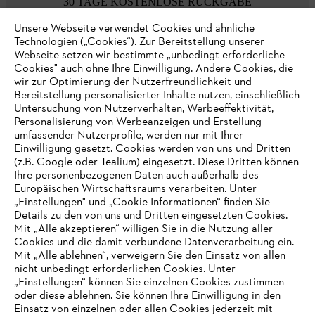
30 TAGE KOSTENLOSE RÜCKGABE
Unsere Webseite verwendet Cookies und ähnliche
Technologien („Cookies“). Zur Bereitstellung unserer
Zahlungsmöglichkeiten
Webseite setzen wir bestimmte „unbedingt erforderliche
Cookies" auch ohne Ihre Einwilligung. Andere Cookies, die
wir zur Optimierung der Nutzerfreundlichkeit und
Bereitstellung personalisierter Inhalte nutzen, einschließlich
Untersuchung von Nutzerverhalten, Werbeeffektivität,
Personalisierung von Werbeanzeigen und Erstellung
umfassender Nutzerprofile, werden nur mit Ihrer
Einwilligung gesetzt. Cookies werden von uns und Dritten
(z.B. Google oder Tealium) eingesetzt. Diese Dritten können
Ihre personenbezogenen Daten auch außerhalb des
Europäischen Wirtschaftsraums verarbeiten. Unter
Unternehmen
„Einstellungen" und „Cookie Informationen“ finden Sie
Details zu den von uns und Dritten eingesetzten Cookies.
Mit „Alle akzeptieren“ willigen Sie in die Nutzung aller
Cookies und die damit verbundene Datenverarbeitung ein.
Online Shop
Mit „Alle ablehnen“, verweigern Sie den Einsatz von allen
nicht unbedingt erforderlichen Cookies. Unter
IHR BROWSER WIRD NICHT
„Einstellungen“ können Sie einzelnen Cookies zustimmen
oder diese ablehnen. Sie können Ihre Einwilligung in den
UNTERSTÜTZT
Einsatz von einzelnen oder allen Cookies jederzeit mit
Service