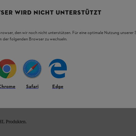
 Bei dieser STIHL Schutzbrille für Brillenträger
e Schutzbrille komfortabel sitzt und dicht an
SER WIRD NICHT UNTERSTÜTZT
Browser, den wir noch nicht unterstützen. Für eine optimale Nutzung unserer
em der folgenden Browser zu wechseln:
sanleitung Ihres STIHL Geräts.
Chrome
Safari
Edge
HL Produkten.