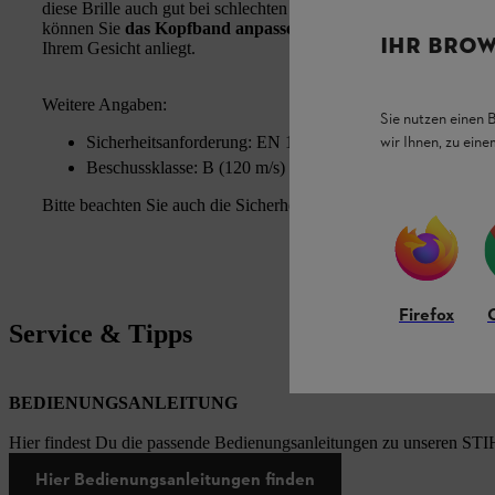
diese Brille auch gut bei schlechten Lichtverhältnissen einsetzen.
können Sie
das Kopfband anpassen
und so sichergehen, dass di
IHR BROW
Ihrem Gesicht anliegt.
Weitere Angaben:
Sie nutzen einen 
wir Ihnen, zu ein
Sicherheitsanforderung: EN 166
Beschussklasse: B (120 m/s)
Bitte beachten Sie auch die Sicherheitshinweise in der Gebrauch
Firefox
Service & Tipps
BEDIENUNGSANLEITUNG
Hier findest Du die passende Bedienungsanleitungen zu unseren STI
Hier Bedienungsanleitungen finden