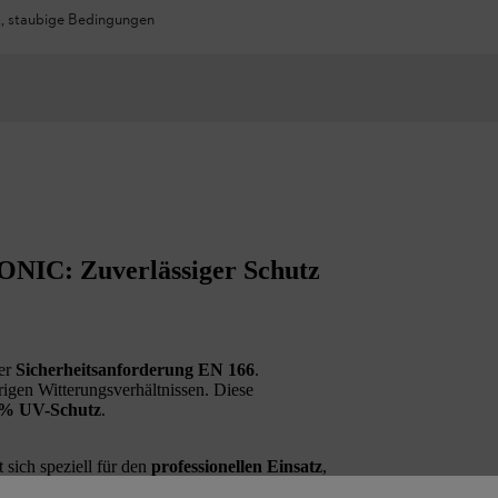
t, staubige Bedingungen
ONIC: Zuverlässiger Schutz
der
Sicherheitsanforderung EN 166
.
rigen Witterungsverhältnissen. Diese
 % UV-Schutz
.
 sich speziell für den
professionellen Einsatz
,
hleifer
. Durch die klare Glasfarbe können Sie