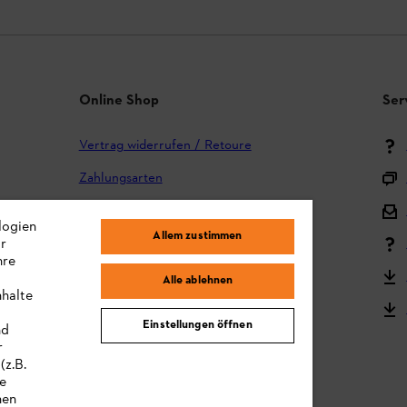
Online Shop
Ser
Vertrag widerrufen / Retoure
Zahlungsarten
Versand und Lieferung
logien
Allem zustimmen
ir
Reklamation und Garantie
hre
STIHL Kooperationsprogramm
Alle ablehnen
nhalte
STIHL Bedienungsanleitungen
Einstellungen öffnen
nd
MY STIHL
r
(z.B.
re
hen