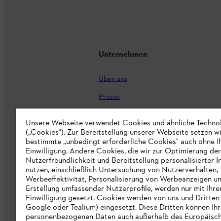
Unternehmen
Über uns
Presse
Karriere
Unsere Webseite verwendet Cookies und ähnliche Techno
(„Cookies“). Zur Bereitstellung unserer Webseite setzen w
STIHL Markenshop
bestimmte „unbedingt erforderliche Cookies" auch ohne I
Nachhaltigkeit
Einwilligung. Andere Cookies, die wir zur Optimierung der
Nutzerfreundlichkeit und Bereitstellung personalisierter I
STIHL Hinweisgebersystem
nutzen, einschließlich Untersuchung von Nutzerverhalten,
Werbeeffektivität, Personalisierung von Werbeanzeigen u
Informationen für Lieferunternehmen
Erstellung umfassender Nutzerprofile, werden nur mit Ihre
Einwilligung gesetzt. Cookies werden von uns und Dritten 
Google oder Tealium) eingesetzt. Diese Dritten können Ih
Erklärung zur Barrierefreiheit
personenbezogenen Daten auch außerhalb des Europäisc