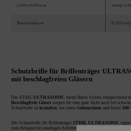
Lichtverhältnisse
wenig Lich
Beschussklasse
B (120 m/s)
Schutzbrille für Brillenträger ULTRAS
mit beschlagfreien Gläsern
Die STIHL
ULTRASONIC
bietet Ihnen Schutz entsprechend 
Beschlagfreie Gläser
sorgen für eine gute Sicht auch bei schwie
Schutzbrille ist
kratzfest
, hat einen
Seitenschutz
und bietet
100
Die Schutzbrille für Brillenträger
STIHL ULTRASONIC
eignet
zum Beispiel bei staubigen Arbeiten wie mit dem
STIHL Trennsc