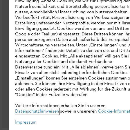
Nachhaltigkeit
Einwilligung. Andere Cookies, die wir zur Optimierung der
Nutzerfreundlichkeit und Bereitstellung personalisierter I
STIHL Hinweisgebersystem
nutzen, einschließlich Untersuchung von Nutzerverhalten,
Werbeeffektivität, Personalisierung von Werbeanzeigen u
Informationen für Lieferunternehmen
Erstellung umfassender Nutzerprofile, werden nur mit Ihre
Einwilligung gesetzt. Cookies werden von uns und Dritten 
Google oder Tealium) eingesetzt. Diese Dritten können Ih
Erklärung zur Barrierefreiheit
personenbezogenen Daten auch außerhalb des Europäisc
Wirtschaftsraums verarbeiten. Unter „Einstellungen" und 
Produktpiraterie
Informationen“ finden Sie Details zu den von uns und Dritt
eingesetzten Cookies. Mit „Alle akzeptieren“ willigen Sie i
Fakten zu STIHL
Nutzung aller Cookies und die damit verbundene
Datenverarbeitung ein. Mit „Alle ablehnen“, verweigern Si
Einsatz von allen nicht unbedingt erforderlichen Cookies.
„Einstellungen“ können Sie einzelnen Cookies zustimmen 
ablehnen. Sie können Ihre Einwilligung in den Einsatz von 
oder allen Cookies jederzeit mit Wirkung für die Zukunft 
“Cookies“ in der Fußzeile widerrufen.
Allgemeine Geschäftsbedingungen
Da
Weitere Informationen erhalten Sie in unseren
Datenschutzhinweisen
sowie in unsereren
Cookie-Informa
Impressum