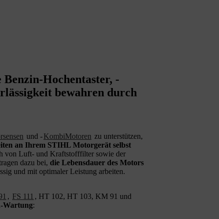
e Benzin-Hochentaster, -
lässigkeit bewahren durch
rsensen
und -
KombiMotoren
zu unterstützen,
iten an Ihrem STIHL Motorgerät selbst
von Luft- und Kraftstofffilter sowie der
tragen dazu bei,
die Lebensdauer des Motors
sig und mit optimaler Leistung arbeiten.
91
,
FS 111
, HT 102, HT 103, KM 91 und
rd-Wartung
: