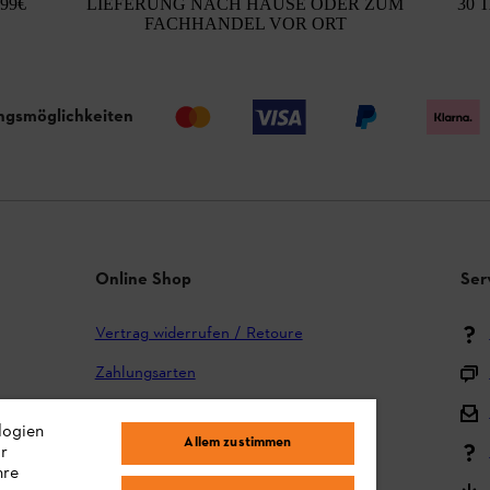
99€
LIEFERUNG NACH HAUSE ODER ZUM
30 
FACHHANDEL VOR ORT
ngsmöglichkeiten
Online Shop
Ser
Vertrag widerrufen / Retoure
Zahlungsarten
Versand und Lieferung
logien
Allem zustimmen
ir
Reklamation und Garantie
hre