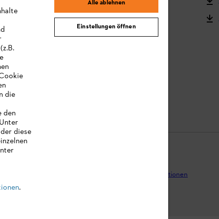
STIHL Kooperationsprogramm
Alle ablehnen
nhalte
STIHL Bedienungsanleitungen
Einstellungen öffnen
nd
MY STIHL
r
(z.B.
re
hen
„Cookie
en
n die
e den
 Unter
oder diese
einzelnen
unter
tenschutz
Impressum
Cookies
Rechtliche Informationen
tionen
.