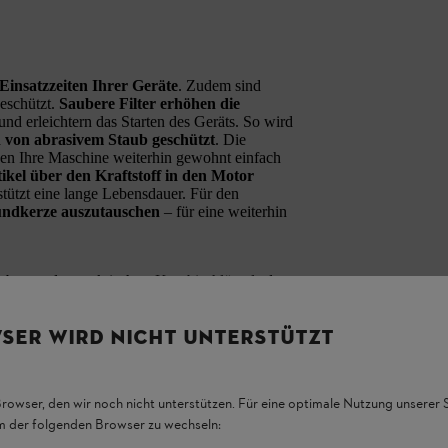
 Einsatzzeiten Ihrer Geräte
. Zudem sind
geschützt.
Saubere Filter erhöhen die
und erleichtern das Starten des Geräts. So wird
n von abrasivem Staub geschützt
. Die
en Ihre Maschine weiterhin gewohnt einfach
tikel über den Kraftstoff in den Motor
tützt eine lange Lebensdauer. Für den
ündkerze auszutauschen
– für eine weiterhin
 besten den praktischen
Kombischlüssel
, den
ckungskarton des Service Kits ist ein
ntnehmen und tauschen. Sie benötigen
kein
SER WIRD NICHT UNTERSTÜTZT
Browser, den wir noch nicht unterstützen. Für eine optimale Nutzung unserer
em der folgenden Browser zu wechseln: