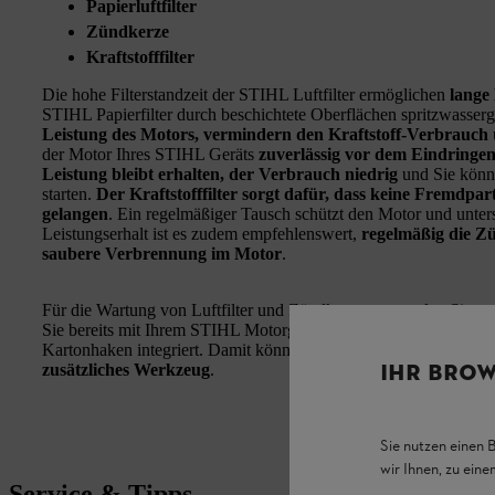
Papierluftfilter
Zündkerze
Kraftstofffilter
Die hohe Filterstandzeit der STIHL Luftfilter ermöglichen
lange
STIHL Papierfilter durch beschichtete Oberflächen spritzwasser
Leistung des Motors, vermindern den Kraftstoff-Verbrauch
der Motor Ihres STIHL Geräts
zuverlässig vor dem Eindringe
Leistung bleibt erhalten, der Verbrauch niedrig
und Sie könn
starten.
Der Kraftstofffilter sorgt dafür, dass keine Fremdpar
gelangen
. Ein regelmäßiger Tausch schützt den Motor und unters
Leistungserhalt ist es zudem empfehlenswert,
regelmäßig die Z
saubere Verbrennung im Motor
.
Für die Wartung von Luftfilter und Zündkerze verwenden Sie am
Sie bereits mit Ihrem STIHL Motorgerät erhalten haben. Im Verpa
Kartonhaken integriert. Damit können Sie den Kraftstofffilter e
IHR BROW
zusätzliches Werkzeug
.
Sie nutzen einen 
wir Ihnen, zu ein
Service & Tipps