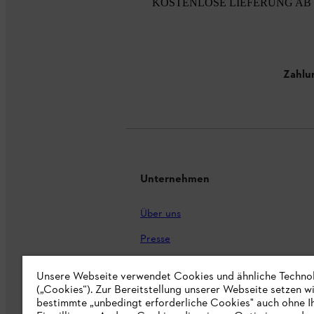
KOSTENLOSE LIEFERUNG AB 
Zahlu
Unternehmen
Über uns
Presse
Karriere
Unsere Webseite verwendet Cookies und ähnliche Techno
(„Cookies“). Zur Bereitstellung unserer Webseite setzen w
STIHL Markenshop
bestimmte „unbedingt erforderliche Cookies" auch ohne I