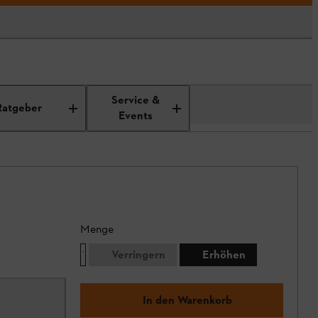
Service &
Ratgeber
Events
Menge
Verringern
Erhöhen
In den Warenkorb