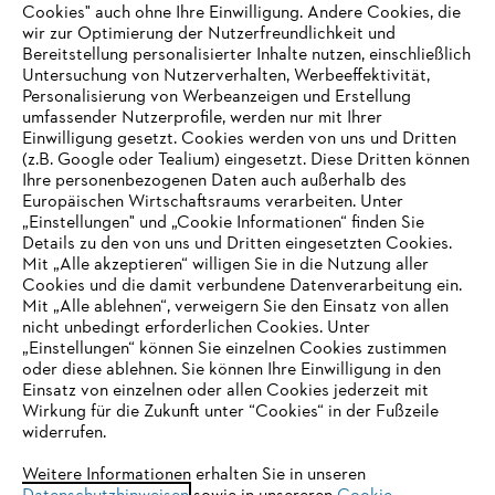
Cookies" auch ohne Ihre Einwilligung. Andere Cookies, die
wir zur Optimierung der Nutzerfreundlichkeit und
Bereitstellung personalisierter Inhalte nutzen, einschließlich
Untersuchung von Nutzerverhalten, Werbeeffektivität,
Personalisierung von Werbeanzeigen und Erstellung
umfassender Nutzerprofile, werden nur mit Ihrer
Einwilligung gesetzt. Cookies werden von uns und Dritten
(z.B. Google oder Tealium) eingesetzt. Diese Dritten können
Ihre personenbezogenen Daten auch außerhalb des
Europäischen Wirtschaftsraums verarbeiten. Unter
Unternehmen
„Einstellungen" und „Cookie Informationen“ finden Sie
Details zu den von uns und Dritten eingesetzten Cookies.
Mit „Alle akzeptieren“ willigen Sie in die Nutzung aller
Cookies und die damit verbundene Datenverarbeitung ein.
Online Shop
Mit „Alle ablehnen“, verweigern Sie den Einsatz von allen
nicht unbedingt erforderlichen Cookies. Unter
IHR BROWSER WIRD NICHT
„Einstellungen“ können Sie einzelnen Cookies zustimmen
oder diese ablehnen. Sie können Ihre Einwilligung in den
UNTERSTÜTZT
Einsatz von einzelnen oder allen Cookies jederzeit mit
Service
Wirkung für die Zukunft unter “Cookies“ in der Fußzeile
widerrufen.
Sie nutzen einen Browser, den wir noch nicht unterstützen. Für
eine optimale Nutzung unserer Seite empfehlen wir Ihnen, zu
Weitere Informationen erhalten Sie in unseren
einem der folgenden Browser zu wechseln: