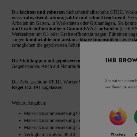
Die
leichten und robusten
Sicherheitshalbschuhe STIHL Worker
wasserabweisend, atmungsaktiv und schnell trocknend
. Sie
Arbeiten im Garten, in Werkstätten oder Grünanlagen. Sie könn
und kraftstoffbeständigen Gummi-EVA-Laufsohlen
(nach EN
Werkstätten mit Öl- oder Kraftstoffkontakt tragen. Für einen 
sorgen
komfortable und austauschbare Innensohlen
sowie
da
ermöglichen die gepolsterten Schaftränder einen
bequemen Sitz
.
IHR BROW
Die Stahlkappen mit gepolstertem Übergang
schützen Ihre Fü
Gegenständen. Auch auf Naturböden bieten Ihnen die Arbeitssch
Sie nutzen einen 
Die Arbeitsschuhe STIHL Worker S2 sind für die Anfertigung 
wir Ihnen, zu ein
Regel 112-191
zugelassen.
Weitere Angaben:
Materialzusammensetzung Oberstoff: Leder-Textil
Materialzusammensetzung Futter: Textilfutter
Materialzusammensetzung Laufsohle: Gummi und EVA
Firefox
Verfügbare Größen: 39-48