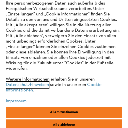
Ihre personenbezogenen Daten auch außerhalb des
Europäischen Wirtschaftsraums verarbeiten. Unter
Unternehmen
„Einstellungen" und „Cookie Informationen“ finden Sie
Details zu den von uns und Dritten eingesetzten Cookies.
Mit „Alle akzeptieren“ willigen Sie in die Nutzung aller
Cookies und die damit verbundene Datenverarbeitung ein.
Online Shop
Mit „Alle ablehnen“, verweigern Sie den Einsatz von allen
nicht unbedingt erforderlichen Cookies. Unter
IHR BROWSER WIRD NICHT
„Einstellungen“ können Sie einzelnen Cookies zustimmen
oder diese ablehnen. Sie können Ihre Einwilligung in den
UNTERSTÜTZT
Einsatz von einzelnen oder allen Cookies jederzeit mit
Service
Wirkung für die Zukunft unter “Cookies“ in der Fußzeile
widerrufen.
Sie nutzen einen Browser, den wir noch nicht unterstützen. Für
eine optimale Nutzung unserer Seite empfehlen wir Ihnen, zu
Weitere Informationen erhalten Sie in unseren
Datenschutzhinweisen
einem der folgenden Browser zu wechseln:
sowie in unsereren
Cookie-
Informationen
.
Allgemeine Geschäftsbedingungen
Datenschutz
Impressum
Impressum
Cookies
Rechtliche Informationen
Firefox
Chrome
Allem zustimmen
Safari
Edge
STIHL Vertriebszentrale AG & Co. KG, D-64807 Dieburg
Alle ablehnen