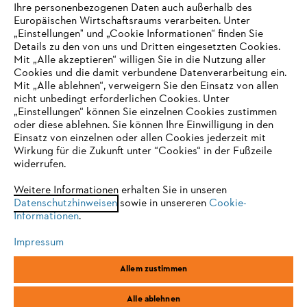
Ihre personenbezogenen Daten auch außerhalb des
Europäischen Wirtschaftsraums verarbeiten. Unter
Unternehmen
„Einstellungen" und „Cookie Informationen“ finden Sie
Details zu den von uns und Dritten eingesetzten Cookies.
Mit „Alle akzeptieren“ willigen Sie in die Nutzung aller
Cookies und die damit verbundene Datenverarbeitung ein.
Online Shop
Mit „Alle ablehnen“, verweigern Sie den Einsatz von allen
nicht unbedingt erforderlichen Cookies. Unter
IHR BROWSER WIRD NICHT
„Einstellungen“ können Sie einzelnen Cookies zustimmen
oder diese ablehnen. Sie können Ihre Einwilligung in den
UNTERSTÜTZT
Einsatz von einzelnen oder allen Cookies jederzeit mit
Service
Wirkung für die Zukunft unter “Cookies“ in der Fußzeile
widerrufen.
Sie nutzen einen Browser, den wir noch nicht unterstützen. Für
eine optimale Nutzung unserer Seite empfehlen wir Ihnen, zu
Weitere Informationen erhalten Sie in unseren
Datenschutzhinweisen
einem der folgenden Browser zu wechseln:
sowie in unsereren
Cookie-
Informationen
.
Allgemeine Geschäftsbedingungen
Datenschutz
Impressum
Impressum
Cookies
Rechtliche Informationen
Firefox
Chrome
Allem zustimmen
Safari
Edge
STIHL Vertriebszentrale AG & Co. KG, D-64807 Dieburg
Alle ablehnen