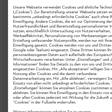
Karriere
Unsere Webseite verwendet Cookies und ähnliche Techno
(„Cookies“). Zur Bereitstellung unserer Webseite setzen w
STIHL Markenshop
bestimmte „unbedingt erforderliche Cookies" auch ohne I
Nachhaltigkeit
Einwilligung. Andere Cookies, die wir zur Optimierung der
Nutzerfreundlichkeit und Bereitstellung personalisierter I
STIHL Hinweisgebersystem
nutzen, einschließlich Untersuchung von Nutzerverhalten,
Werbeeffektivität, Personalisierung von Werbeanzeigen u
Informationen für Lieferunternehmen
Erstellung umfassender Nutzerprofile, werden nur mit Ihre
Einwilligung gesetzt. Cookies werden von uns und Dritten 
Google oder Tealium) eingesetzt. Diese Dritten können Ih
Erklärung zur Barrierefreiheit
personenbezogenen Daten auch außerhalb des Europäisc
Wirtschaftsraums verarbeiten. Unter „Einstellungen" und 
Produktpiraterie
Informationen“ finden Sie Details zu den von uns und Dritt
eingesetzten Cookies. Mit „Alle akzeptieren“ willigen Sie i
Fakten zu STIHL
Nutzung aller Cookies und die damit verbundene
Datenverarbeitung ein. Mit „Alle ablehnen“, verweigern Si
Einsatz von allen nicht unbedingt erforderlichen Cookies.
„Einstellungen“ können Sie einzelnen Cookies zustimmen 
ablehnen. Sie können Ihre Einwilligung in den Einsatz von 
oder allen Cookies jederzeit mit Wirkung für die Zukunft 
“Cookies“ in der Fußzeile widerrufen.
Allgemeine Geschäftsbedingungen
Da