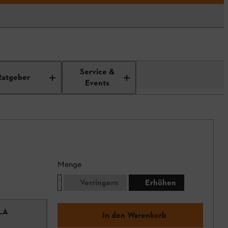
Service &
Ratgeber
Events
Menge
Verringern
Erhöhen
LA
In den Warenkorb