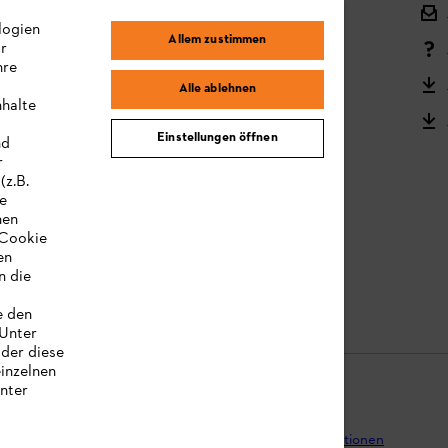
Versand und Lieferung
logien
Allem zustimmen
ir
Reklamation und Garantie
hre
STIHL Kooperationsprogramm
Alle ablehnen
nhalte
STIHL Bedienungsanleitungen
Einstellungen öffnen
nd
MY STIHL
r
(z.B.
re
hen
„Cookie
en
n die
e den
 Unter
oder diese
einzelnen
unter
tenschutz
Impressum
Cookies
Rechtliche Informationen