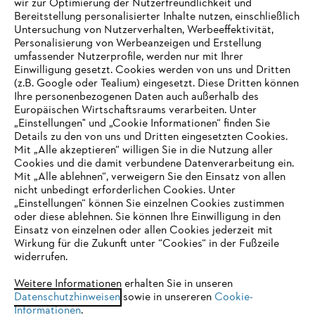
wir zur Optimierung der Nutzerfreundlichkeit und
Bereitstellung personalisierter Inhalte nutzen, einschließlich
Untersuchung von Nutzerverhalten, Werbeeffektivität,
Personalisierung von Werbeanzeigen und Erstellung
umfassender Nutzerprofile, werden nur mit Ihrer
Einwilligung gesetzt. Cookies werden von uns und Dritten
(z.B. Google oder Tealium) eingesetzt. Diese Dritten können
Ihre personenbezogenen Daten auch außerhalb des
Europäischen Wirtschaftsraums verarbeiten. Unter
Unternehmen
„Einstellungen" und „Cookie Informationen“ finden Sie
Details zu den von uns und Dritten eingesetzten Cookies.
Mit „Alle akzeptieren“ willigen Sie in die Nutzung aller
Cookies und die damit verbundene Datenverarbeitung ein.
Online Shop
Mit „Alle ablehnen“, verweigern Sie den Einsatz von allen
nicht unbedingt erforderlichen Cookies. Unter
IHR BROWSER WIRD NICHT
„Einstellungen“ können Sie einzelnen Cookies zustimmen
oder diese ablehnen. Sie können Ihre Einwilligung in den
UNTERSTÜTZT
Einsatz von einzelnen oder allen Cookies jederzeit mit
Service
Wirkung für die Zukunft unter “Cookies“ in der Fußzeile
widerrufen.
Sie nutzen einen Browser, den wir noch nicht unterstützen. Für
eine optimale Nutzung unserer Seite empfehlen wir Ihnen, zu
Weitere Informationen erhalten Sie in unseren
Datenschutzhinweisen
einem der folgenden Browser zu wechseln:
sowie in unsereren
Cookie-
Informationen
.