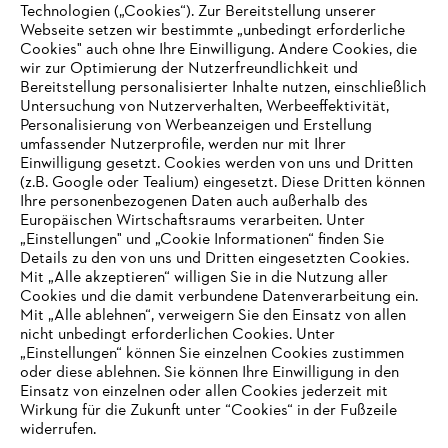
Technologien („Cookies“). Zur Bereitstellung unserer
Zahlungsmöglichkeiten
Webseite setzen wir bestimmte „unbedingt erforderliche
Cookies" auch ohne Ihre Einwilligung. Andere Cookies, die
wir zur Optimierung der Nutzerfreundlichkeit und
Bereitstellung personalisierter Inhalte nutzen, einschließlich
Untersuchung von Nutzerverhalten, Werbeeffektivität,
Personalisierung von Werbeanzeigen und Erstellung
umfassender Nutzerprofile, werden nur mit Ihrer
Einwilligung gesetzt. Cookies werden von uns und Dritten
(z.B. Google oder Tealium) eingesetzt. Diese Dritten können
Ihre personenbezogenen Daten auch außerhalb des
Europäischen Wirtschaftsraums verarbeiten. Unter
Unternehmen
„Einstellungen" und „Cookie Informationen“ finden Sie
Details zu den von uns und Dritten eingesetzten Cookies.
Mit „Alle akzeptieren“ willigen Sie in die Nutzung aller
Cookies und die damit verbundene Datenverarbeitung ein.
Online Shop
Mit „Alle ablehnen“, verweigern Sie den Einsatz von allen
nicht unbedingt erforderlichen Cookies. Unter
IHR BROWSER WIRD NICHT
„Einstellungen“ können Sie einzelnen Cookies zustimmen
oder diese ablehnen. Sie können Ihre Einwilligung in den
UNTERSTÜTZT
Einsatz von einzelnen oder allen Cookies jederzeit mit
Service
Wirkung für die Zukunft unter “Cookies“ in der Fußzeile
widerrufen.
Sie nutzen einen Browser, den wir noch nicht unterstützen. Für