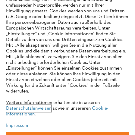
umfassender Nutzerprofile, werden nur mit Ihrer
Einwilligung gesetzt. Cookies werden von uns und Dritten
(z.B. Google oder Tealium) eingesetzt. Diese Dritten können
Ihre personenbezogenen Daten auch außerhalb des
Europäischen Wirtschaftsraums verarbeiten. Unter
Unternehmen
„Einstellungen" und „Cookie Informationen“ finden Sie
Details zu den von uns und Dritten eingesetzten Cookies.
Mit „Alle akzeptieren“ willigen Sie in die Nutzung aller
Cookies und die damit verbundene Datenverarbeitung ein.
Online Shop
Mit „Alle ablehnen“, verweigern Sie den Einsatz von allen
nicht unbedingt erforderlichen Cookies. Unter
IHR BROWSER WIRD NICHT
„Einstellungen“ können Sie einzelnen Cookies zustimmen
oder diese ablehnen. Sie können Ihre Einwilligung in den
UNTERSTÜTZT
Einsatz von einzelnen oder allen Cookies jederzeit mit
Service
Wirkung für die Zukunft unter “Cookies“ in der Fußzeile
widerrufen.
Sie nutzen einen Browser, den wir noch nicht unterstützen. Für
eine optimale Nutzung unserer Seite empfehlen wir Ihnen, zu
Weitere Informationen erhalten Sie in unseren
Datenschutzhinweisen
einem der folgenden Browser zu wechseln:
sowie in unsereren
Cookie-
Informationen
.
Allgemeine Geschäftsbedingungen
Datenschutz
Impressum
Impressum
Cookies
Rechtliche Informationen
Firefox
Chrome