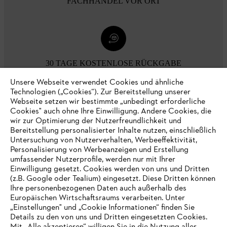
FACHHANDEL VOR ORT
30 TAGE KOSTENLOSE RÜCKGABE
Unsere Webseite verwendet Cookies und ähnliche
Technologien („Cookies“). Zur Bereitstellung unserer
Zahlungsmöglichkeiten
Webseite setzen wir bestimmte „unbedingt erforderliche
Cookies" auch ohne Ihre Einwilligung. Andere Cookies, die
wir zur Optimierung der Nutzerfreundlichkeit und
Bereitstellung personalisierter Inhalte nutzen, einschließlich
Untersuchung von Nutzerverhalten, Werbeeffektivität,
Personalisierung von Werbeanzeigen und Erstellung
umfassender Nutzerprofile, werden nur mit Ihrer
Einwilligung gesetzt. Cookies werden von uns und Dritten
(z.B. Google oder Tealium) eingesetzt. Diese Dritten können
Ihre personenbezogenen Daten auch außerhalb des
Europäischen Wirtschaftsraums verarbeiten. Unter
Unternehmen
„Einstellungen" und „Cookie Informationen“ finden Sie
Details zu den von uns und Dritten eingesetzten Cookies.