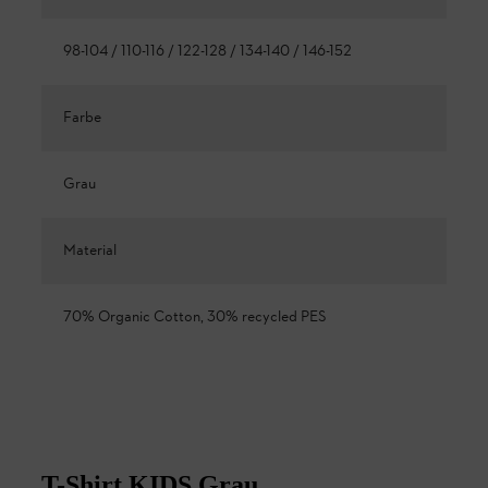
98-104 / 110-116 / 122-128 / 134-140 / 146-152
Farbe
Grau
Material
70% Organic Cotton, 30% recycled PES
T-Shirt KIDS Grau