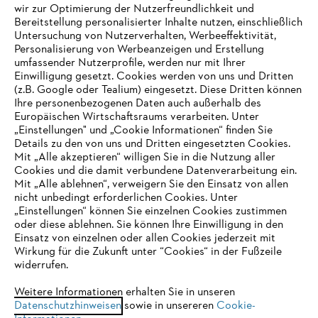
wir zur Optimierung der Nutzerfreundlichkeit und
Bereitstellung personalisierter Inhalte nutzen, einschließlich
Untersuchung von Nutzerverhalten, Werbeeffektivität,
Personalisierung von Werbeanzeigen und Erstellung
umfassender Nutzerprofile, werden nur mit Ihrer
Einwilligung gesetzt. Cookies werden von uns und Dritten
(z.B. Google oder Tealium) eingesetzt. Diese Dritten können
Ihre personenbezogenen Daten auch außerhalb des
Europäischen Wirtschaftsraums verarbeiten. Unter
Unternehmen
„Einstellungen" und „Cookie Informationen“ finden Sie
Details zu den von uns und Dritten eingesetzten Cookies.
Mit „Alle akzeptieren“ willigen Sie in die Nutzung aller
Cookies und die damit verbundene Datenverarbeitung ein.
Online Shop
Mit „Alle ablehnen“, verweigern Sie den Einsatz von allen
nicht unbedingt erforderlichen Cookies. Unter
IHR BROWSER WIRD NICHT
„Einstellungen“ können Sie einzelnen Cookies zustimmen
oder diese ablehnen. Sie können Ihre Einwilligung in den
UNTERSTÜTZT
Einsatz von einzelnen oder allen Cookies jederzeit mit
Service
Wirkung für die Zukunft unter “Cookies“ in der Fußzeile
widerrufen.
Sie nutzen einen Browser, den wir noch nicht unterstützen. Für
eine optimale Nutzung unserer Seite empfehlen wir Ihnen, zu
Weitere Informationen erhalten Sie in unseren
Datenschutzhinweisen
einem der folgenden Browser zu wechseln:
sowie in unsereren
Cookie-