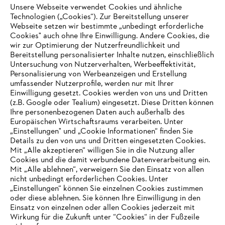
Unsere Webseite verwendet Cookies und ähnliche
Technologien („Cookies“). Zur Bereitstellung unserer
Zahlungsmöglichkeiten
Webseite setzen wir bestimmte „unbedingt erforderliche
Cookies" auch ohne Ihre Einwilligung. Andere Cookies, die
wir zur Optimierung der Nutzerfreundlichkeit und
Bereitstellung personalisierter Inhalte nutzen, einschließlich
Untersuchung von Nutzerverhalten, Werbeeffektivität,
Personalisierung von Werbeanzeigen und Erstellung
umfassender Nutzerprofile, werden nur mit Ihrer
Einwilligung gesetzt. Cookies werden von uns und Dritten
(z.B. Google oder Tealium) eingesetzt. Diese Dritten können
Ihre personenbezogenen Daten auch außerhalb des
Europäischen Wirtschaftsraums verarbeiten. Unter
Unternehmen
„Einstellungen" und „Cookie Informationen“ finden Sie
Details zu den von uns und Dritten eingesetzten Cookies.
Mit „Alle akzeptieren“ willigen Sie in die Nutzung aller
Cookies und die damit verbundene Datenverarbeitung ein.
Online Shop
Mit „Alle ablehnen“, verweigern Sie den Einsatz von allen
nicht unbedingt erforderlichen Cookies. Unter
IHR BROWSER WIRD NICHT
„Einstellungen“ können Sie einzelnen Cookies zustimmen
oder diese ablehnen. Sie können Ihre Einwilligung in den
UNTERSTÜTZT
Einsatz von einzelnen oder allen Cookies jederzeit mit
Service
Wirkung für die Zukunft unter “Cookies“ in der Fußzeile