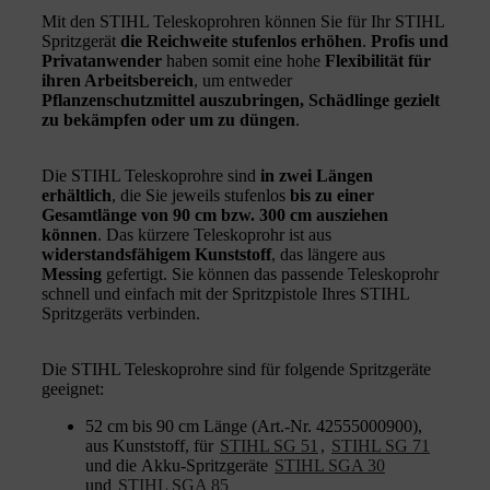
Mit den STIHL Teleskoprohren können Sie für Ihr STIHL
Spritzgerät
die Reichweite stufenlos erhöhen
.
Profis und
Privatanwender
haben somit eine hohe
Flexibilität für
ihren Arbeitsbereich
, um entweder
Pflanzenschutzmittel auszubringen, Schädlinge gezielt
zu bekämpfen oder um zu düngen
.
Die STIHL Teleskoprohre sind
in zwei Längen
erhältlich
, die Sie jeweils stufenlos
bis zu einer
Gesamtlänge von 90 cm bzw. 300 cm ausziehen
können
. Das kürzere Teleskoprohr ist aus
widerstandsfähigem Kunststoff
, das längere aus
Messing
gefertigt. Sie können das passende Teleskoprohr
schnell und einfach mit der Spritzpistole Ihres STIHL
Spritzgeräts verbinden.
Die STIHL Teleskoprohre sind für folgende Spritzgeräte
geeignet:
52 cm bis 90 cm Länge (Art.-Nr. 42555000900),
aus Kunststoff, für
STIHL SG 51
,
STIHL SG 71
und die Akku-Spritzgeräte
STIHL SGA 30
und
STIHL SGA 85