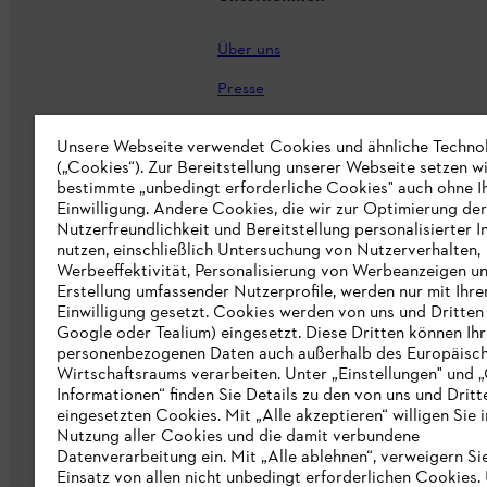
Über uns
Presse
Karriere
Unsere Webseite verwendet Cookies und ähnliche Techno
(„Cookies“). Zur Bereitstellung unserer Webseite setzen w
STIHL Markenshop
bestimmte „unbedingt erforderliche Cookies" auch ohne I
Nachhaltigkeit
Einwilligung. Andere Cookies, die wir zur Optimierung der
Nutzerfreundlichkeit und Bereitstellung personalisierter I
STIHL Hinweisgebersystem
nutzen, einschließlich Untersuchung von Nutzerverhalten,
Werbeeffektivität, Personalisierung von Werbeanzeigen u
Informationen für Lieferunternehmen
Erstellung umfassender Nutzerprofile, werden nur mit Ihre
Einwilligung gesetzt. Cookies werden von uns und Dritten 
Google oder Tealium) eingesetzt. Diese Dritten können Ih
Erklärung zur Barrierefreiheit
personenbezogenen Daten auch außerhalb des Europäisc
Wirtschaftsraums verarbeiten. Unter „Einstellungen" und 
Produktpiraterie
Informationen“ finden Sie Details zu den von uns und Dritt
eingesetzten Cookies. Mit „Alle akzeptieren“ willigen Sie i
Fakten zu STIHL
Nutzung aller Cookies und die damit verbundene
Datenverarbeitung ein. Mit „Alle ablehnen“, verweigern Si
Einsatz von allen nicht unbedingt erforderlichen Cookies.