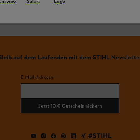
Chrome
Safari
Edge
.
Bleib auf dem Laufenden mit dem STIHL Newslette
E-Mail-Adresse
Jetzt 10 € Gutschein sichern
#STIHL