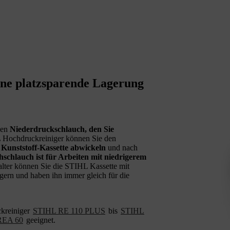
eine platzsparende Lagerung
nen
Niederdruckschlauch, den Sie
L Hochdruckreiniger können Sie den
 Kunststoff-Kassette abwickeln
und nach
chschlauch ist für Arbeiten mit niedrigerem
lter können Sie die STIHL Kassette mit
gern und haben ihn immer gleich für die
ckreiniger
STIHL RE 110 PLUS
bis
STIHL
REA 60
geeignet.