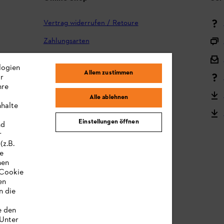
Vertrag widerrufen / Retoure
Zahlungsarten
Versand und Lieferung
logien
Allem zustimmen
ir
Reklamation und Garantie
hre
STIHL Kooperationsprogramm
Alle ablehnen
nhalte
STIHL Bedienungsanleitungen
Einstellungen öffnen
nd
MY STIHL
r
(z.B.
re
hen
„Cookie
en
n die
e den
 Unter