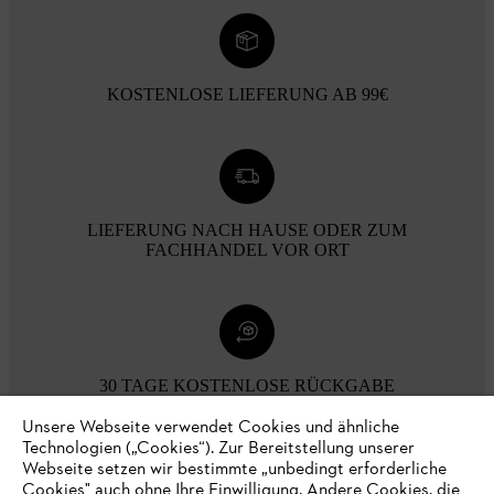
KOSTENLOSE LIEFERUNG AB 99€
LIEFERUNG NACH HAUSE ODER ZUM
FACHHANDEL VOR ORT
30 TAGE KOSTENLOSE RÜCKGABE
Unsere Webseite verwendet Cookies und ähnliche
Technologien („Cookies“). Zur Bereitstellung unserer
Zahlungsmöglichkeiten
Webseite setzen wir bestimmte „unbedingt erforderliche
Cookies" auch ohne Ihre Einwilligung. Andere Cookies, die