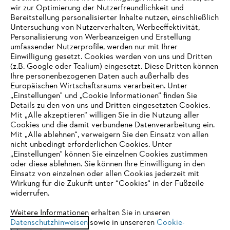
wir zur Optimierung der Nutzerfreundlichkeit und
Bereitstellung personalisierter Inhalte nutzen, einschließlich
Untersuchung von Nutzerverhalten, Werbeeffektivität,
Personalisierung von Werbeanzeigen und Erstellung
umfassender Nutzerprofile, werden nur mit Ihrer
Einwilligung gesetzt. Cookies werden von uns und Dritten
(z.B. Google oder Tealium) eingesetzt. Diese Dritten können
Ihre personenbezogenen Daten auch außerhalb des
Europäischen Wirtschaftsraums verarbeiten. Unter
Unternehmen
„Einstellungen" und „Cookie Informationen“ finden Sie
Details zu den von uns und Dritten eingesetzten Cookies.
Mit „Alle akzeptieren“ willigen Sie in die Nutzung aller
Cookies und die damit verbundene Datenverarbeitung ein.
Online Shop
Mit „Alle ablehnen“, verweigern Sie den Einsatz von allen
nicht unbedingt erforderlichen Cookies. Unter
IHR BROWSER WIRD NICHT
„Einstellungen“ können Sie einzelnen Cookies zustimmen
oder diese ablehnen. Sie können Ihre Einwilligung in den
UNTERSTÜTZT
Einsatz von einzelnen oder allen Cookies jederzeit mit
Service
Wirkung für die Zukunft unter “Cookies“ in der Fußzeile
widerrufen.
Sie nutzen einen Browser, den wir noch nicht unterstützen. Für
eine optimale Nutzung unserer Seite empfehlen wir Ihnen, zu
Weitere Informationen erhalten Sie in unseren
Datenschutzhinweisen
einem der folgenden Browser zu wechseln:
sowie in unsereren
Cookie-