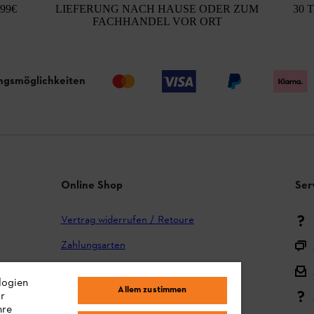
99€
LIEFERUNG NACH HAUSE ODER ZUM
30 
FACHHANDEL VOR ORT
ngsmöglichkeiten
Online Shop
Ser
Vertrag widerrufen / Retoure
Zahlungsarten
Versand und Lieferung
logien
Allem zustimmen
Reklamation und Garantie
ir
hre