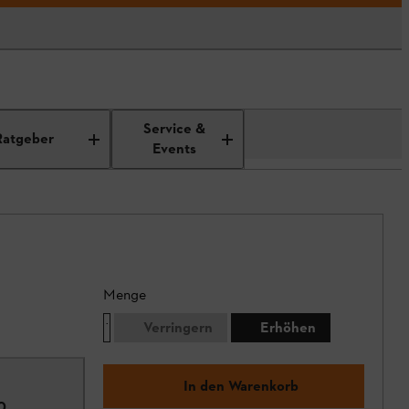
Service &
Ratgeber
Events
Menge
Verringern
Erhöhen
In den Warenkorb
0