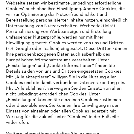
Zahlungsmöglichkeiten
Webseite setzen wir bestimmte „unbedingt erforderliche
Cookies" auch ohne Ihre Einwilligung. Andere Cookies, die
wir zur Optimierung der Nutzerfreundlichkeit und
Bereitstellung personalisierter Inhalte nutzen, einschließlich
Untersuchung von Nutzerverhalten, Werbeeffektivität,
Personalisierung von Werbeanzeigen und Erstellung
umfassender Nutzerprofile, werden nur mit Ihrer
Einwilligung gesetzt. Cookies werden von uns und Dritten
(z.B. Google oder Tealium) eingesetzt. Diese Dritten können
Ihre personenbezogenen Daten auch außerhalb des
Europäischen Wirtschaftsraums verarbeiten. Unter
Unternehmen
„Einstellungen" und „Cookie Informationen“ finden Sie
Details zu den von uns und Dritten eingesetzten Cookies.
Mit „Alle akzeptieren“ willigen Sie in die Nutzung aller
Cookies und die damit verbundene Datenverarbeitung ein.
Online Shop
Mit „Alle ablehnen“, verweigern Sie den Einsatz von allen
nicht unbedingt erforderlichen Cookies. Unter
IHR BROWSER WIRD NICHT
„Einstellungen“ können Sie einzelnen Cookies zustimmen
oder diese ablehnen. Sie können Ihre Einwilligung in den
UNTERSTÜTZT
Einsatz von einzelnen oder allen Cookies jederzeit mit
Service
Wirkung für die Zukunft unter “Cookies“ in der Fußzeile
widerrufen.
Sie nutzen einen Browser, den wir noch nicht unterstützen. Für
eine optimale Nutzung unserer Seite empfehlen wir Ihnen, zu