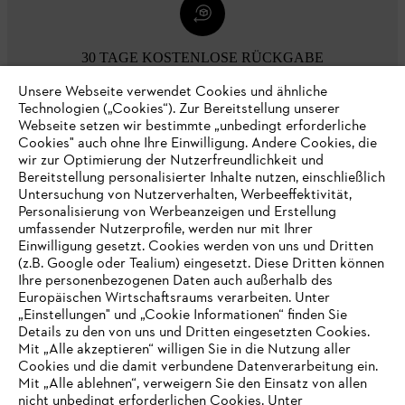
30 TAGE KOSTENLOSE RÜCKGABE
Unsere Webseite verwendet Cookies und ähnliche
Technologien („Cookies“). Zur Bereitstellung unserer
Zahlungsmöglichkeiten
Webseite setzen wir bestimmte „unbedingt erforderliche
Cookies" auch ohne Ihre Einwilligung. Andere Cookies, die
wir zur Optimierung der Nutzerfreundlichkeit und
Bereitstellung personalisierter Inhalte nutzen, einschließlich
Untersuchung von Nutzerverhalten, Werbeeffektivität,
Personalisierung von Werbeanzeigen und Erstellung
umfassender Nutzerprofile, werden nur mit Ihrer
Einwilligung gesetzt. Cookies werden von uns und Dritten
(z.B. Google oder Tealium) eingesetzt. Diese Dritten können
Ihre personenbezogenen Daten auch außerhalb des
Europäischen Wirtschaftsraums verarbeiten. Unter
Unternehmen
„Einstellungen" und „Cookie Informationen“ finden Sie
Details zu den von uns und Dritten eingesetzten Cookies.
Mit „Alle akzeptieren“ willigen Sie in die Nutzung aller
Cookies und die damit verbundene Datenverarbeitung ein.
Online Shop
Mit „Alle ablehnen“, verweigern Sie den Einsatz von allen
nicht unbedingt erforderlichen Cookies. Unter