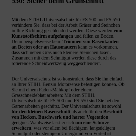
550: Sicher beim Grünschnitt
Mit dem STIHL Universalschutz für FS 500 und FS 550
verhindern Sie, dass bei der Arbeit Gräser und Steinchen
in Ihre Richtung geschleudert werden. Diese werden
vom
Kunststoffschirm aufgefangen
und fallen zu Boden.
Denn beispielsweise beim
Trimmen von Rasenkanten
an Beeten oder an Hausmauern
kann es vorkommen,
dass sich neben Gras auch kleinere Steinchen lösen.
Zusammen mit dem Schnittgut werden diese durch das
rotierende Schneidwerkzeug weggeschleudert.
Der Universalschutz ist so konstruiert, dass Sie ihn einfach
an Ihrer STIHL Benzin-Motorsense befestigen können. Ob
Sie mit einem Faden-Mähkopf oder einem
Grasschneideblatt arbeiten: Mit dem STIHL
Universalschutz für FS 500 und FS 550 sind Sie bei den
Gartenarbeiten geschützt. Der Universalschutz ist sowohl
für den kleinen Rasenschnitt
als auch für den
Beschnitt
von Hecken, Buschwerk und harter Vegetation
geeignet. Wahlweise lässt er sich
um eine Schürze
erweitern
, was vor allem bei flächigem, langstieligem
Schnittgut oder steinigem Untergrund von Vorteil ist.