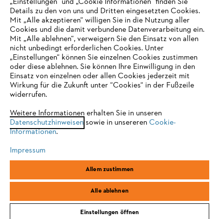
„Einstellungen" und „Cookie Informationen“ finden Sie
Details zu den von uns und Dritten eingesetzten Cookies.
Mit „Alle akzeptieren“ willigen Sie in die Nutzung aller
Cookies und die damit verbundene Datenverarbeitung ein.
Online Shop
Mit „Alle ablehnen“, verweigern Sie den Einsatz von allen
nicht unbedingt erforderlichen Cookies. Unter
IHR BROWSER WIRD NICHT
„Einstellungen“ können Sie einzelnen Cookies zustimmen
oder diese ablehnen. Sie können Ihre Einwilligung in den
UNTERSTÜTZT
Einsatz von einzelnen oder allen Cookies jederzeit mit
Service
Wirkung für die Zukunft unter “Cookies“ in der Fußzeile
widerrufen.
Sie nutzen einen Browser, den wir noch nicht unterstützen. Für
eine optimale Nutzung unserer Seite empfehlen wir Ihnen, zu
Weitere Informationen erhalten Sie in unseren
Datenschutzhinweisen
einem der folgenden Browser zu wechseln:
sowie in unsereren
Cookie-
Informationen
.
Allgemeine Geschäftsbedingungen
Datenschutz
Impressum
Impressum
Cookies
Rechtliche Informationen
Firefox
Chrome
Allem zustimmen
Safari
Edge
STIHL Vertriebszentrale AG & Co. KG, D-64807 Dieburg
Alle ablehnen
Einstellungen öffnen