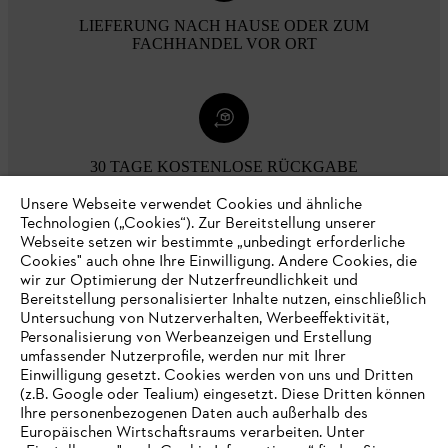
LIEFERUNG NACH HAUSE ODER ZUM
FACHHANDEL VOR ORT
30 TAGE KOSTENLOSE RÜCKGABE
Unsere Webseite verwendet Cookies und ähnliche
Technologien („Cookies“). Zur Bereitstellung unserer
Zahlungsmöglichkeiten
Webseite setzen wir bestimmte „unbedingt erforderliche
Cookies" auch ohne Ihre Einwilligung. Andere Cookies, die
wir zur Optimierung der Nutzerfreundlichkeit und
Bereitstellung personalisierter Inhalte nutzen, einschließlich
Untersuchung von Nutzerverhalten, Werbeeffektivität,
Personalisierung von Werbeanzeigen und Erstellung
umfassender Nutzerprofile, werden nur mit Ihrer
Einwilligung gesetzt. Cookies werden von uns und Dritten
(z.B. Google oder Tealium) eingesetzt. Diese Dritten können
Ihre personenbezogenen Daten auch außerhalb des
Europäischen Wirtschaftsraums verarbeiten. Unter
Unternehmen