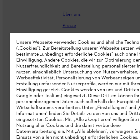
Über uns
Presse
Karriere
Unsere Webseite verwendet Cookies und ähnliche Techno
(„Cookies“). Zur Bereitstellung unserer Webseite setzen w
STIHL Markenshop
bestimmte „unbedingt erforderliche Cookies" auch ohne I
Nachhaltigkeit
Einwilligung. Andere Cookies, die wir zur Optimierung der
Nutzerfreundlichkeit und Bereitstellung personalisierter I
STIHL Hinweisgebersystem
nutzen, einschließlich Untersuchung von Nutzerverhalten,
Werbeeffektivität, Personalisierung von Werbeanzeigen u
Informationen für Lieferunternehmen
Erstellung umfassender Nutzerprofile, werden nur mit Ihre
Einwilligung gesetzt. Cookies werden von uns und Dritten 
Google oder Tealium) eingesetzt. Diese Dritten können Ih
Erklärung zur Barrierefreiheit
personenbezogenen Daten auch außerhalb des Europäisc
Wirtschaftsraums verarbeiten. Unter „Einstellungen" und 
Produktpiraterie
Informationen“ finden Sie Details zu den von uns und Dritt
eingesetzten Cookies. Mit „Alle akzeptieren“ willigen Sie i
Fakten zu STIHL
Nutzung aller Cookies und die damit verbundene
Datenverarbeitung ein. Mit „Alle ablehnen“, verweigern Si
Einsatz von allen nicht unbedingt erforderlichen Cookies.