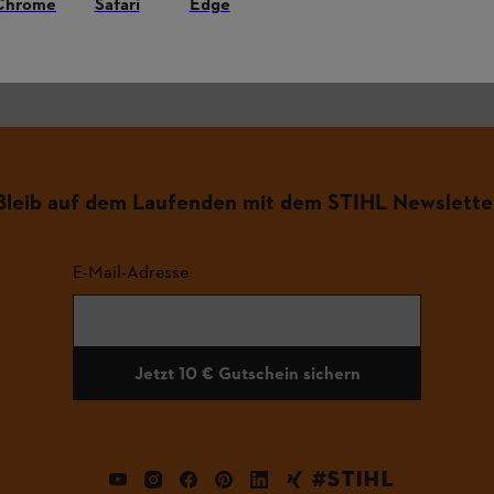
Chrome
Safari
Edge
.
Bleib auf dem Laufenden mit dem STIHL Newslette
E-Mail-Adresse
Jetzt 10 € Gutschein sichern
#STIHL