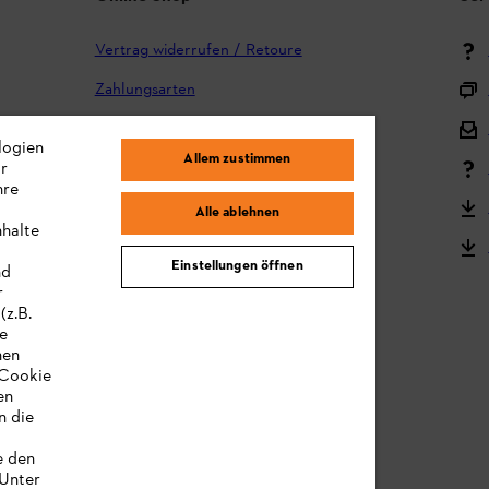
Vertrag widerrufen / Retoure
Zahlungsarten
Versand und Lieferung
logien
Allem zustimmen
ir
Reklamation und Garantie
hre
STIHL Kooperationsprogramm
Alle ablehnen
nhalte
STIHL Bedienungsanleitungen
Einstellungen öffnen
nd
MY STIHL
r
(z.B.
re
hen
„Cookie
en
n die
e den
 Unter