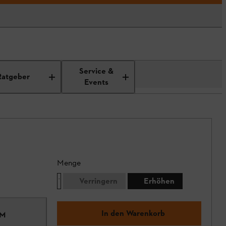
Service &
Ratgeber
Events
Menge
Verringern
Erhöhen
In den Warenkorb
KM