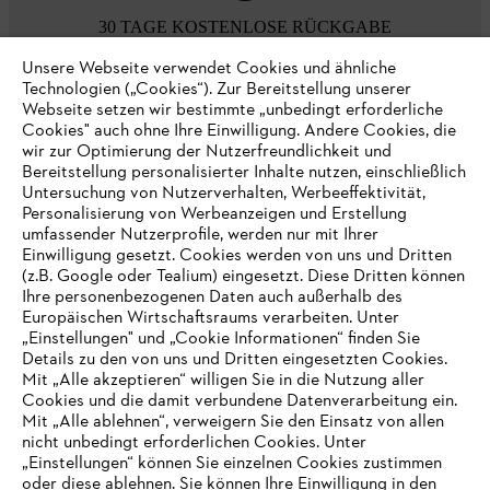
30 TAGE KOSTENLOSE RÜCKGABE
Unsere Webseite verwendet Cookies und ähnliche
Technologien („Cookies“). Zur Bereitstellung unserer
Zahlungsmöglichkeiten
Webseite setzen wir bestimmte „unbedingt erforderliche
Cookies" auch ohne Ihre Einwilligung. Andere Cookies, die
wir zur Optimierung der Nutzerfreundlichkeit und
Bereitstellung personalisierter Inhalte nutzen, einschließlich
Untersuchung von Nutzerverhalten, Werbeeffektivität,
Personalisierung von Werbeanzeigen und Erstellung
umfassender Nutzerprofile, werden nur mit Ihrer
Einwilligung gesetzt. Cookies werden von uns und Dritten
(z.B. Google oder Tealium) eingesetzt. Diese Dritten können
Ihre personenbezogenen Daten auch außerhalb des
Europäischen Wirtschaftsraums verarbeiten. Unter
Unternehmen
„Einstellungen" und „Cookie Informationen“ finden Sie
Details zu den von uns und Dritten eingesetzten Cookies.
Mit „Alle akzeptieren“ willigen Sie in die Nutzung aller
Cookies und die damit verbundene Datenverarbeitung ein.
Online Shop
Mit „Alle ablehnen“, verweigern Sie den Einsatz von allen
nicht unbedingt erforderlichen Cookies. Unter
IHR BROWSER WIRD NICHT
„Einstellungen“ können Sie einzelnen Cookies zustimmen
oder diese ablehnen. Sie können Ihre Einwilligung in den
UNTERSTÜTZT