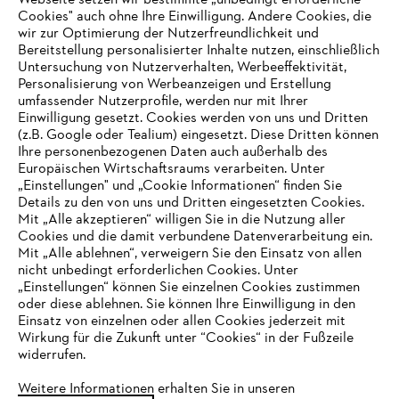
Webseite setzen wir bestimmte „unbedingt erforderliche
Cookies" auch ohne Ihre Einwilligung. Andere Cookies, die
wir zur Optimierung der Nutzerfreundlichkeit und
Bereitstellung personalisierter Inhalte nutzen, einschließlich
Untersuchung von Nutzerverhalten, Werbeeffektivität,
Personalisierung von Werbeanzeigen und Erstellung
umfassender Nutzerprofile, werden nur mit Ihrer
Einwilligung gesetzt. Cookies werden von uns und Dritten
(z.B. Google oder Tealium) eingesetzt. Diese Dritten können
Ihre personenbezogenen Daten auch außerhalb des
Europäischen Wirtschaftsraums verarbeiten. Unter
Unternehmen
„Einstellungen" und „Cookie Informationen“ finden Sie
Details zu den von uns und Dritten eingesetzten Cookies.
Mit „Alle akzeptieren“ willigen Sie in die Nutzung aller
Cookies und die damit verbundene Datenverarbeitung ein.
Online Shop
Mit „Alle ablehnen“, verweigern Sie den Einsatz von allen
nicht unbedingt erforderlichen Cookies. Unter
IHR BROWSER WIRD NICHT
„Einstellungen“ können Sie einzelnen Cookies zustimmen
oder diese ablehnen. Sie können Ihre Einwilligung in den
UNTERSTÜTZT
Einsatz von einzelnen oder allen Cookies jederzeit mit
Service
Wirkung für die Zukunft unter “Cookies“ in der Fußzeile
widerrufen.
Sie nutzen einen Browser, den wir noch nicht unterstützen. Für
eine optimale Nutzung unserer Seite empfehlen wir Ihnen, zu
Weitere Informationen erhalten Sie in unseren