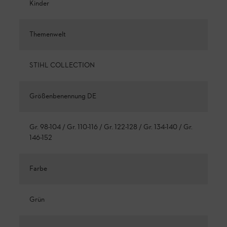
Kinder
Themenwelt
STIHL COLLECTION
Größenbenennung DE
Gr. 98-104 / Gr. 110-116 / Gr. 122-128 / Gr. 134-140 / Gr.
146-152
Farbe
Grün