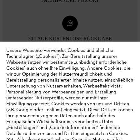
FACHHANDEL VOR ORT
30 TAGE KOSTENLOSE RÜCKGABE
Unsere Webseite verwendet Cookies und ähnliche
Technologien („Cookies“). Zur Bereitstellung unserer
Zahlungsmöglichkeiten
Webseite setzen wir bestimmte „unbedingt erforderliche
Cookies" auch ohne Ihre Einwilligung. Andere Cookies, die
wir zur Optimierung der Nutzerfreundlichkeit und
Bereitstellung personalisierter Inhalte nutzen, einschließlich
Untersuchung von Nutzerverhalten, Werbeeffektivität,
Personalisierung von Werbeanzeigen und Erstellung
umfassender Nutzerprofile, werden nur mit Ihrer
Einwilligung gesetzt. Cookies werden von uns und Dritten
(z.B. Google oder Tealium) eingesetzt. Diese Dritten können
Ihre personenbezogenen Daten auch außerhalb des
Europäischen Wirtschaftsraums verarbeiten. Unter
Unternehmen
„Einstellungen" und „Cookie Informationen“ finden Sie
Details zu den von uns und Dritten eingesetzten Cookies.
Mit „Alle akzeptieren“ willigen Sie in die Nutzung aller