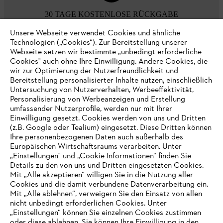
30 TAGE KOSTENLOSE RÜCKGABE
Unsere Webseite verwendet Cookies und ähnliche
Technologien („Cookies“). Zur Bereitstellung unserer
Zahlungsmöglichkeiten
Webseite setzen wir bestimmte „unbedingt erforderliche
Cookies" auch ohne Ihre Einwilligung. Andere Cookies, die
wir zur Optimierung der Nutzerfreundlichkeit und
Bereitstellung personalisierter Inhalte nutzen, einschließlich
Untersuchung von Nutzerverhalten, Werbeeffektivität,
Personalisierung von Werbeanzeigen und Erstellung
umfassender Nutzerprofile, werden nur mit Ihrer
Einwilligung gesetzt. Cookies werden von uns und Dritten
(z.B. Google oder Tealium) eingesetzt. Diese Dritten können
Ihre personenbezogenen Daten auch außerhalb des
Europäischen Wirtschaftsraums verarbeiten. Unter
Unternehmen
„Einstellungen" und „Cookie Informationen“ finden Sie
Details zu den von uns und Dritten eingesetzten Cookies.
Mit „Alle akzeptieren“ willigen Sie in die Nutzung aller
Cookies und die damit verbundene Datenverarbeitung ein.
Online Shop
Mit „Alle ablehnen“, verweigern Sie den Einsatz von allen
nicht unbedingt erforderlichen Cookies. Unter
IHR BROWSER WIRD NICHT
„Einstellungen“ können Sie einzelnen Cookies zustimmen
oder diese ablehnen. Sie können Ihre Einwilligung in den