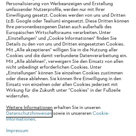
Personalisierung von Werbeanzeigen und Erstellung
umfassender Nutzerprofile, werden nur mit Ihrer
Einwilligung gesetzt. Cookies werden von uns und Dritten
(z.B. Google oder Tealium) eingesetzt. Diese Dritten können
Ihre personenbezogenen Daten auch außerhalb des
Europäischen Wirtschaftsraums verarbeiten. Unter
Unternehmen
„Einstellungen" und „Cookie Informationen“ finden Sie
Details zu den von uns und Dritten eingesetzten Cookies.
Mit „Alle akzeptieren“ willigen Sie in die Nutzung aller
Cookies und die damit verbundene Datenverarbeitung ein.
Online Shop
Mit „Alle ablehnen“, verweigern Sie den Einsatz von allen
nicht unbedingt erforderlichen Cookies. Unter
IHR BROWSER WIRD NICHT
„Einstellungen“ können Sie einzelnen Cookies zustimmen
oder diese ablehnen. Sie können Ihre Einwilligung in den
UNTERSTÜTZT
Einsatz von einzelnen oder allen Cookies jederzeit mit
Service
Wirkung für die Zukunft unter “Cookies“ in der Fußzeile
widerrufen.
Sie nutzen einen Browser, den wir noch nicht unterstützen. Für
eine optimale Nutzung unserer Seite empfehlen wir Ihnen, zu
Weitere Informationen erhalten Sie in unseren
Datenschutzhinweisen
einem der folgenden Browser zu wechseln:
sowie in unsereren
Cookie-
Informationen
.
Allgemeine Geschäftsbedingungen
Datenschutz
Impressum
Impressum
Cookies
Rechtliche Informationen