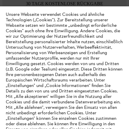
30 TAGE KOSTENLOSE RÜCKGABE
Unsere Webseite verwendet Cookies und ähnliche
Technologien („Cookies“). Zur Bereitstellung unserer
Zahlungsmöglichkeiten
Webseite setzen wir bestimmte „unbedingt erforderliche
Cookies" auch ohne Ihre Einwilligung. Andere Cookies, die
wir zur Optimierung der Nutzerfreundlichkeit und
Bereitstellung personalisierter Inhalte nutzen, einschließlich
Untersuchung von Nutzerverhalten, Werbeeffektivität,
Personalisierung von Werbeanzeigen und Erstellung
umfassender Nutzerprofile, werden nur mit Ihrer
Einwilligung gesetzt. Cookies werden von uns und Dritten
(z.B. Google oder Tealium) eingesetzt. Diese Dritten können
Ihre personenbezogenen Daten auch außerhalb des
Europäischen Wirtschaftsraums verarbeiten. Unter
Unternehmen
„Einstellungen" und „Cookie Informationen“ finden Sie
Details zu den von uns und Dritten eingesetzten Cookies.
Mit „Alle akzeptieren“ willigen Sie in die Nutzung aller
Cookies und die damit verbundene Datenverarbeitung ein.
Online Shop
Mit „Alle ablehnen“, verweigern Sie den Einsatz von allen
nicht unbedingt erforderlichen Cookies. Unter
IHR BROWSER WIRD NICHT
„Einstellungen“ können Sie einzelnen Cookies zustimmen
oder diese ablehnen. Sie können Ihre Einwilligung in den
UNTERSTÜTZT