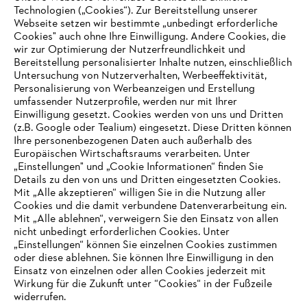
Technologien („Cookies“). Zur Bereitstellung unserer
Zahlungsmöglichkeiten
Webseite setzen wir bestimmte „unbedingt erforderliche
Cookies" auch ohne Ihre Einwilligung. Andere Cookies, die
wir zur Optimierung der Nutzerfreundlichkeit und
Bereitstellung personalisierter Inhalte nutzen, einschließlich
Untersuchung von Nutzerverhalten, Werbeeffektivität,
Personalisierung von Werbeanzeigen und Erstellung
umfassender Nutzerprofile, werden nur mit Ihrer
Einwilligung gesetzt. Cookies werden von uns und Dritten
(z.B. Google oder Tealium) eingesetzt. Diese Dritten können
Ihre personenbezogenen Daten auch außerhalb des
Europäischen Wirtschaftsraums verarbeiten. Unter
Unternehmen
„Einstellungen" und „Cookie Informationen“ finden Sie
Details zu den von uns und Dritten eingesetzten Cookies.
Mit „Alle akzeptieren“ willigen Sie in die Nutzung aller
Cookies und die damit verbundene Datenverarbeitung ein.
Online Shop
Mit „Alle ablehnen“, verweigern Sie den Einsatz von allen
nicht unbedingt erforderlichen Cookies. Unter
IHR BROWSER WIRD NICHT
„Einstellungen“ können Sie einzelnen Cookies zustimmen
oder diese ablehnen. Sie können Ihre Einwilligung in den
UNTERSTÜTZT
Einsatz von einzelnen oder allen Cookies jederzeit mit
Service
Wirkung für die Zukunft unter “Cookies“ in der Fußzeile
widerrufen.
Sie nutzen einen Browser, den wir noch nicht unterstützen. Für