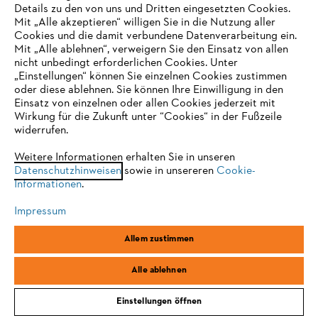
Details zu den von uns und Dritten eingesetzten Cookies.
Mit „Alle akzeptieren“ willigen Sie in die Nutzung aller
Cookies und die damit verbundene Datenverarbeitung ein.
Online Shop
Mit „Alle ablehnen“, verweigern Sie den Einsatz von allen
nicht unbedingt erforderlichen Cookies. Unter
IHR BROWSER WIRD NICHT
„Einstellungen“ können Sie einzelnen Cookies zustimmen
oder diese ablehnen. Sie können Ihre Einwilligung in den
UNTERSTÜTZT
Einsatz von einzelnen oder allen Cookies jederzeit mit
Service
Wirkung für die Zukunft unter “Cookies“ in der Fußzeile
widerrufen.
Sie nutzen einen Browser, den wir noch nicht unterstützen. Für
eine optimale Nutzung unserer Seite empfehlen wir Ihnen, zu
Weitere Informationen erhalten Sie in unseren
Datenschutzhinweisen
einem der folgenden Browser zu wechseln:
sowie in unsereren
Cookie-
Informationen
.
Allgemeine Geschäftsbedingungen
Datenschutz
Impressum
Impressum
Cookies
Rechtliche Informationen
Firefox
Chrome
Allem zustimmen
Safari
Edge
STIHL Vertriebszentrale AG & Co. KG, D-64807 Dieburg
Alle ablehnen
Einstellungen öffnen