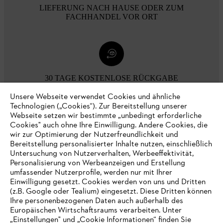
LIEFERUNG NACH HAUSE ODER ZUM
FACHHANDEL VOR ORT
30 TAGE KOSTENLOSE RÜCKGABE
Unsere Webseite verwendet Cookies und ähnliche
Technologien („Cookies“). Zur Bereitstellung unserer
Zahlungsmöglichkeiten
Webseite setzen wir bestimmte „unbedingt erforderliche
Cookies" auch ohne Ihre Einwilligung. Andere Cookies, die
wir zur Optimierung der Nutzerfreundlichkeit und
Bereitstellung personalisierter Inhalte nutzen, einschließlich
Untersuchung von Nutzerverhalten, Werbeeffektivität,
Personalisierung von Werbeanzeigen und Erstellung
umfassender Nutzerprofile, werden nur mit Ihrer
Einwilligung gesetzt. Cookies werden von uns und Dritten
(z.B. Google oder Tealium) eingesetzt. Diese Dritten können
Ihre personenbezogenen Daten auch außerhalb des
Europäischen Wirtschaftsraums verarbeiten. Unter
Unternehmen
„Einstellungen" und „Cookie Informationen“ finden Sie