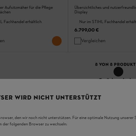
er Aufsitzmäher für die Pflege
Übersichtliches und nutzerfreundl
lächen
Display
L Fachhandel erhältlich
Nur im STIHL Fachhandel erhält
6.799,00 €
hen
Vergleichen
8
VON
8
PRODUKT
Zurück nach obe
SER WIRD NICHT UNTERSTÜTZT
Browser, den wir noch nicht unterstützen. Für eine optimale Nutzung unserer
em der folgenden Browser zu wechseln: