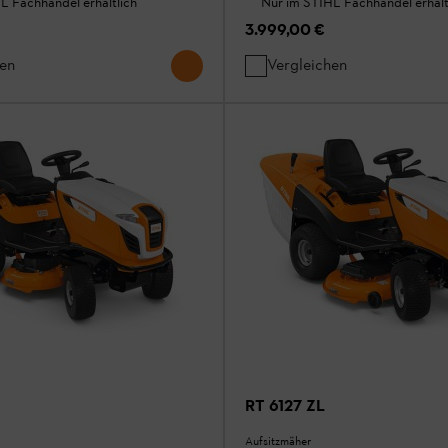
L Fachhandel erhältlich
Nur im STIHL Fachhandel erhält
3.999,00 €
hen
Vergleichen
RT 6127 ZL
Aufsitzmäher