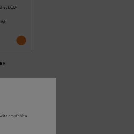
iches LCD-
lich
EN
n
 Seite empfehlen