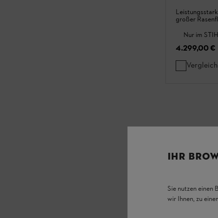
Leistungsstark
großer Rasenf
Nur im STIH
4.299,00 €
Vergleic
IHR BROW
Sie nutzen einen 
wir Ihnen, zu ein