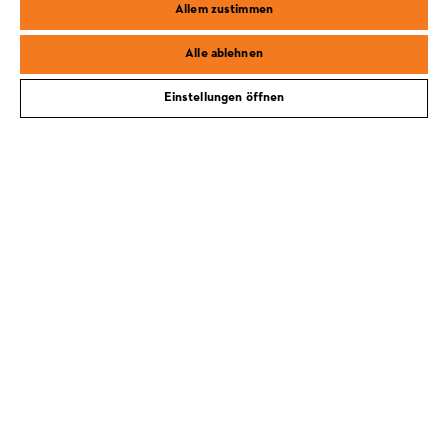
Allem zustimmen
Safari
Edge
Alle ablehnen
#STIHL
Einstellungen öffnen
KOSTENLOSE LIEFERUNG AB 99€
LIEFERUNG NACH HAUSE ODER ZUM
FACHHANDEL VOR ORT