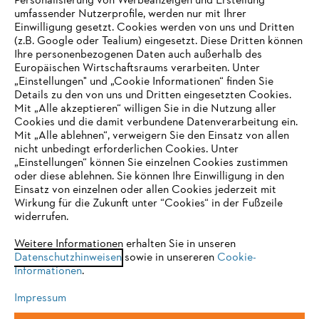
Personalisierung von Werbeanzeigen und Erstellung
umfassender Nutzerprofile, werden nur mit Ihrer
Einwilligung gesetzt. Cookies werden von uns und Dritten
(z.B. Google oder Tealium) eingesetzt. Diese Dritten können
Ihre personenbezogenen Daten auch außerhalb des
Europäischen Wirtschaftsraums verarbeiten. Unter
„Einstellungen" und „Cookie Informationen“ finden Sie
Details zu den von uns und Dritten eingesetzten Cookies.
Mit „Alle akzeptieren“ willigen Sie in die Nutzung aller
Persönliche Schutzausrüstung
Cookies und die damit verbundene Datenverarbeitung ein.
Mit „Alle ablehnen“, verweigern Sie den Einsatz von allen
nicht unbedingt erforderlichen Cookies. Unter
IHR BROWSER WIRD NICHT
„Einstellungen“ können Sie einzelnen Cookies zustimmen
oder diese ablehnen. Sie können Ihre Einwilligung in den
UNTERSTÜTZT
Bleib auf dem Laufenden mit dem STIHL
Einsatz von einzelnen oder allen Cookies jederzeit mit
Wirkung für die Zukunft unter “Cookies“ in der Fußzeile
Newsletter
widerrufen.
Sie nutzen einen Browser, den wir noch nicht unterstützen. Für
eine optimale Nutzung unserer Seite empfehlen wir Ihnen, zu
Weitere Informationen erhalten Sie in unseren
E-Mail-Adresse
Datenschutzhinweisen
einem der folgenden Browser zu wechseln:
sowie in unsereren
Cookie-
Informationen
.
Impressum
Firefox
Chrome
Jetzt 10 € Gutschein sichern