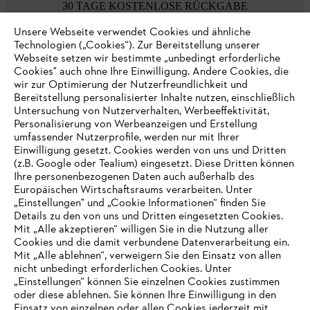
30 TAGE KOSTENLOSE RÜCKGABE
Unsere Webseite verwendet Cookies und ähnliche
Technologien („Cookies“). Zur Bereitstellung unserer
Zahlungsmöglichkeiten
Webseite setzen wir bestimmte „unbedingt erforderliche
Cookies" auch ohne Ihre Einwilligung. Andere Cookies, die
wir zur Optimierung der Nutzerfreundlichkeit und
Bereitstellung personalisierter Inhalte nutzen, einschließlich
Untersuchung von Nutzerverhalten, Werbeeffektivität,
Personalisierung von Werbeanzeigen und Erstellung
umfassender Nutzerprofile, werden nur mit Ihrer
Einwilligung gesetzt. Cookies werden von uns und Dritten
(z.B. Google oder Tealium) eingesetzt. Diese Dritten können
Ihre personenbezogenen Daten auch außerhalb des
Europäischen Wirtschaftsraums verarbeiten. Unter
Unternehmen
„Einstellungen" und „Cookie Informationen“ finden Sie
Details zu den von uns und Dritten eingesetzten Cookies.
Mit „Alle akzeptieren“ willigen Sie in die Nutzung aller
Cookies und die damit verbundene Datenverarbeitung ein.
Online Shop
Mit „Alle ablehnen“, verweigern Sie den Einsatz von allen
nicht unbedingt erforderlichen Cookies. Unter
IHR BROWSER WIRD NICHT
„Einstellungen“ können Sie einzelnen Cookies zustimmen
oder diese ablehnen. Sie können Ihre Einwilligung in den
UNTERSTÜTZT
Einsatz von einzelnen oder allen Cookies jederzeit mit